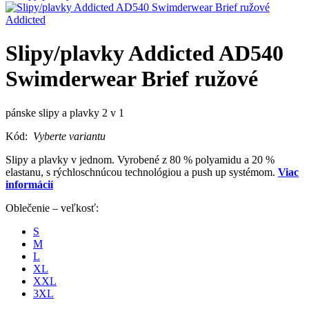
Addicted
Slipy/plavky Addicted AD540
Swimderwear Brief ružové
pánske slipy a plavky 2 v 1
Kód:
Vyberte variantu
Slipy a plavky v jednom. Vyrobené z 80 % polyamidu a 20 %
elastanu, s rýchloschnúcou technológiou a push up systémom.
Viac
informácií
Oblečenie – veľkosť:
S
M
L
XL
XXL
3XL