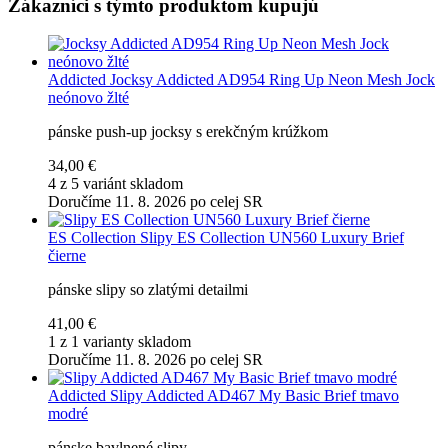
Zákazníci s týmto produktom kupujú
Addicted
Jocksy Addicted AD954 Ring Up Neon Mesh Jock
neónovo žlté
pánske push-up jocksy s erekčným krúžkom
34,00 €
4 z 5 variánt skladom
Doručíme 11. 8. 2026 po celej SR
ES Collection
Slipy ES Collection UN560 Luxury Brief
čierne
pánske slipy so zlatými detailmi
41,00 €
1 z 1 varianty skladom
Doručíme 11. 8. 2026 po celej SR
Addicted
Slipy Addicted AD467 My Basic Brief tmavo
modré
pánske bavlnené slipy