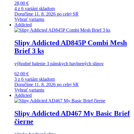
28,00 €
4 z 6 variánt skladom
Doručíme 11. 8. 2026 po celej SR
Vybrať variantu
Addicted
Slipy Addicted AD845P Combi Mesh
Brief 3 ks
výhodné balenie 3 pánskych bavlnených slipov
62,00 €
3 z 6 variánt skladom
Doručíme 11. 8. 2026 po celej SR
Vybrať variantu
Addicted
Slipy Addicted AD467 My Basic Brief
čierne