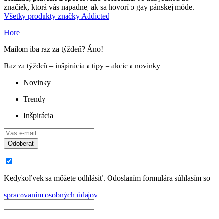
značiek, ktorá vás napadne, ak sa hovorí o gay pánskej móde.
Všetky produkty značky Addicted
Hore
Mailom iba raz za týždeň? Áno!
Raz za týždeň – inšpirácia a tipy – akcie a novinky
Novinky
Trendy
Inšpirácia
Odoberať
Kedykoľvek sa môžete odhlásiť. Odoslaním formulára súhlasím so
spracovaním osobných údajov.