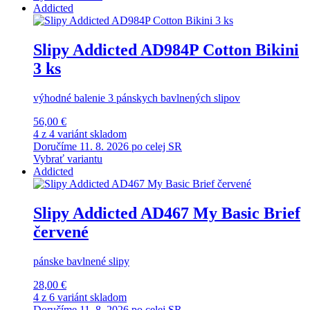
Addicted
Slipy Addicted AD984P Cotton Bikini
3 ks
výhodné balenie 3 pánskych bavlnených slipov
56,00 €
4 z 4 variánt skladom
Doručíme 11. 8. 2026 po celej SR
Vybrať variantu
Addicted
Slipy Addicted AD467 My Basic Brief
červené
pánske bavlnené slipy
28,00 €
4 z 6 variánt skladom
Doručíme 11. 8. 2026 po celej SR