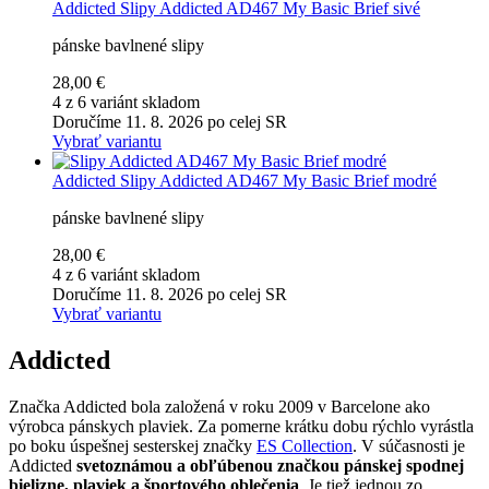
Addicted
Slipy Addicted AD467 My Basic Brief sivé
pánske bavlnené slipy
28,00 €
4 z 6 variánt skladom
Doručíme 11. 8. 2026 po celej SR
Vybrať variantu
Addicted
Slipy Addicted AD467 My Basic Brief modré
pánske bavlnené slipy
28,00 €
4 z 6 variánt skladom
Doručíme 11. 8. 2026 po celej SR
Vybrať variantu
Addicted
Značka Addicted bola založená v roku 2009 v Barcelone ako
výrobca pánskych plaviek. Za pomerne krátku dobu rýchlo vyrástla
po boku úspešnej sesterskej značky
ES Collection
. V súčasnosti je
Addicted
svetoznámou a obľúbenou značkou pánskej spodnej
bielizne, plaviek a športového oblečenia
. Je tiež jednou zo