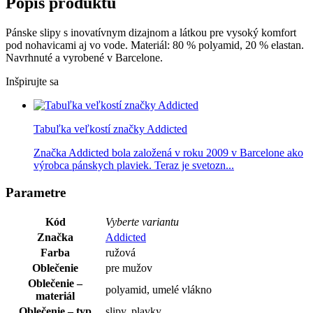
Popis produktu
Pánske slipy s inovatívnym dizajnom a látkou pre vysoký komfort
pod nohavicami aj vo vode. Materiál: 80 % polyamid, 20 % elastan.
Navrhnuté a vyrobené v Barcelone.
Inšpirujte sa
Tabuľka veľkostí značky Addicted
Značka Addicted bola založená v roku 2009 v Barcelone ako
výrobca pánskych plaviek. Teraz je svetozn...
Parametre
Kód
Vyberte variantu
Značka
Addicted
Farba
ružová
Oblečenie
pre mužov
Oblečenie –
polyamid, umelé vlákno
materiál
Oblečenie – typ
slipy, plavky