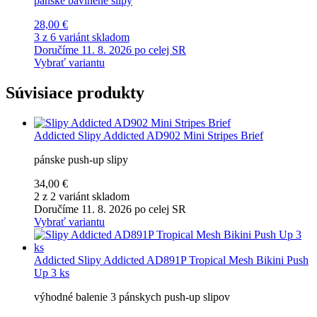
pánske bavlnené slipy
28,00 €
3 z 6 variánt skladom
Doručíme 11. 8. 2026 po celej SR
Vybrať variantu
Súvisiace produkty
Addicted
Slipy Addicted AD902 Mini Stripes Brief
pánske push-up slipy
34,00 €
2 z 2 variánt skladom
Doručíme 11. 8. 2026 po celej SR
Vybrať variantu
Addicted
Slipy Addicted AD891P Tropical Mesh Bikini Push
Up 3 ks
výhodné balenie 3 pánskych push-up slipov