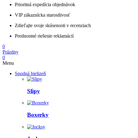
Prioritná expedícia objednávok
VIP zákaznícka starostlivosť
Zdieľajte svoje skúsenosti v recenziach
Prednostné riešenie reklamácií
0
Prázdny
0
Menu
Spodná bielizeň
Slipy
Boxerky