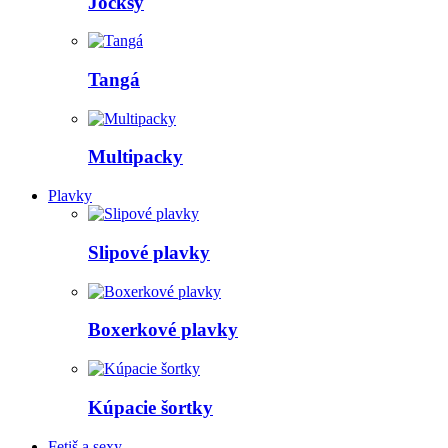
Jocksy
Tangá
Multipacky
Plavky
Slipové plavky
Boxerkové plavky
Kúpacie šortky
Fetiš a sexy