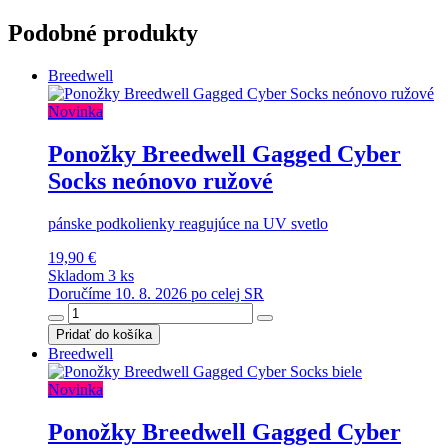
Podobné produkty
Breedwell
Novinka
Ponožky Breedwell Gagged Cyber
Socks neónovo ružové
pánske podkolienky reagujúce na UV svetlo
19,90 €
Skladom 3 ks
Doručíme 10. 8. 2026 po celej SR
Pridať do košíka
Breedwell
Novinka
Ponožky Breedwell Gagged Cyber