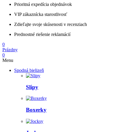
Prioritná expedícia objednávok
VIP zákaznícka starostlivosť
Zdieľajte svoje skúsenosti v recenziach
Prednostné riešenie reklamácií
0
Prázdny
0
Menu
Spodná bielizeň
Slipy
Boxerky