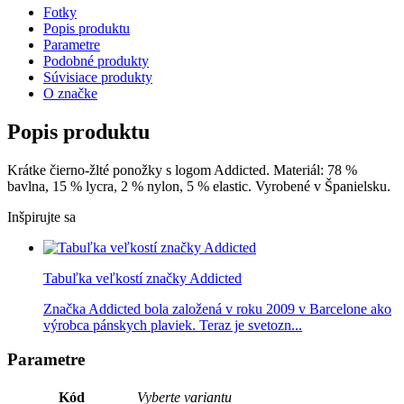
Fotky
Popis produktu
Parametre
Podobné produkty
Súvisiace produkty
O značke
Popis produktu
Krátke čierno-žlté ponožky s logom Addicted. Materiál: 78 %
bavlna, 15 % lycra, 2 % nylon, 5 % elastic. Vyrobené v Španielsku.
Inšpirujte sa
Tabuľka veľkostí značky Addicted
Značka Addicted bola založená v roku 2009 v Barcelone ako
výrobca pánskych plaviek. Teraz je svetozn...
Parametre
Kód
Vyberte variantu