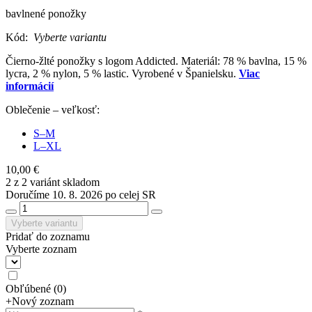
bavlnené ponožky
Kód:
Vyberte variantu
Čierno-žlté ponožky s logom Addicted. Materiál: 78 % bavlna, 15 %
lycra, 2 % nylon, 5 % lastic. Vyrobené v Španielsku.
Viac
informácií
Oblečenie – veľkosť:
S–M
L–XL
10,00 €
2 z 2 variánt skladom
Doručíme 10. 8. 2026 po celej SR
Vyberte variantu
Pridať do zoznamu
Vyberte zoznam
Obľúbené
(
0
)
+
Nový zoznam