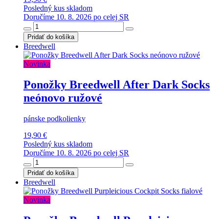
Posledný kus skladom
Doručíme 10. 8. 2026 po celej SR
Pridať do košíka
Breedwell
Novinka
Ponožky Breedwell After Dark Socks
neónovo ružové
pánske podkolienky
19,90 €
Posledný kus skladom
Doručíme 10. 8. 2026 po celej SR
Pridať do košíka
Breedwell
Novinka