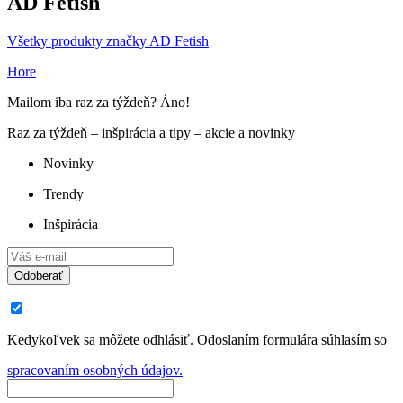
AD Fetish
Všetky produkty značky AD Fetish
Hore
Mailom iba raz za týždeň? Áno!
Raz za týždeň – inšpirácia a tipy – akcie a novinky
Novinky
Trendy
Inšpirácia
Odoberať
Kedykoľvek sa môžete odhlásiť. Odoslaním formulára súhlasím so
spracovaním osobných údajov.