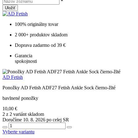
*
Uložiť
100% originálny tovar
2 000+ produktov skladom
Doprava zadarmo od 39 €
Garancia
spokojnosti
AD Fetish
Ponožky AD Fetish ADF27 Fetish Ankle Sock čierno-žlté
bavlnené ponožky
10,00 €
2 z 2 variánt skladom
Doručíme 10. 8. 2026 po celej SR
Vyberte variantu