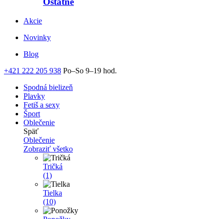
Ostatné
Akcie
Novinky
Blog
+421 222 205 938
Po–So 9–19 hod.
Spodná bielizeň
Plavky
Fetiš a sexy
Šport
Oblečenie
Späť
Oblečenie
Zobraziť všetko
Tričká
(1)
Tielka
(10)