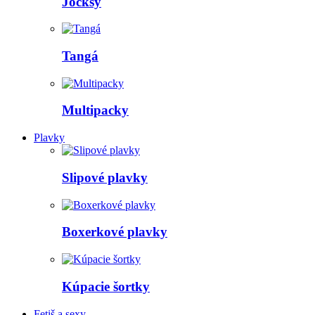
Jocksy
Tangá
Multipacky
Plavky
Slipové plavky
Boxerkové plavky
Kúpacie šortky
Fetiš a sexy