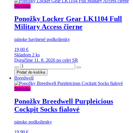
Novinka
Ponožky Locker Gear LK1104 Full
Military Access čierne
pánske bavlnené podkolienky
19,00 €
Skladom 2 ks
Doručíme 11. 8. 2026 po celej SR
Pridať do košíka
Breedwell
Novinka
Ponožky Breedwell Purpleicious
Cockpit Socks fialové
pánske podkolienky
19,90 €