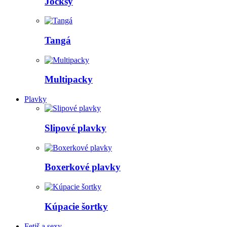
Jocksy
Tangá
Multipacky
Plavky
Slipové plavky
Boxerkové plavky
Kúpacie šortky
Fetiš a sexy