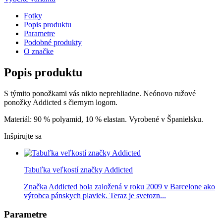
Fotky
Popis produktu
Parametre
Podobné produkty
O značke
Popis produktu
S týmito ponožkami vás nikto neprehliadne. Neónovo ružové
ponožky Addicted s čiernym logom.
Materiál: 90 % polyamid, 10 % elastan. Vyrobené v Španielsku.
Inšpirujte sa
Tabuľka veľkostí značky Addicted
Značka Addicted bola založená v roku 2009 v Barcelone ako
výrobca pánskych plaviek. Teraz je svetozn...
Parametre