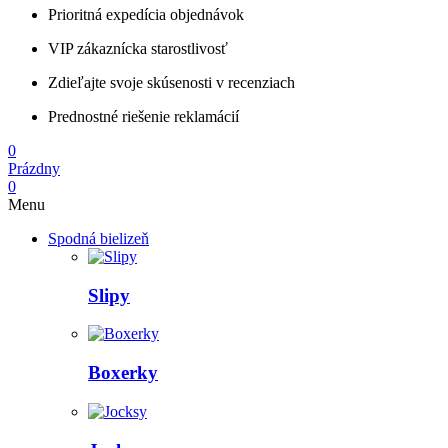
Prioritná expedícia objednávok
VIP zákaznícka starostlivosť
Zdieľajte svoje skúsenosti v recenziach
Prednostné riešenie reklamácií
0
Prázdny
0
Menu
Spodná bielizeň
Slipy
Boxerky