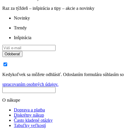
Raz za týždeň – inšpirácia a tipy – akcie a novinky
Novinky
Trendy
Inšpirácia
Odoberať
Kedykoľvek sa môžete odhlásiť. Odoslaním formulára súhlasím so
spracovaním osobných údajov.
O nákupe
Doprava a platba
Diskrétny nákup
Často kladené otázky
Tabuľky veľkostí