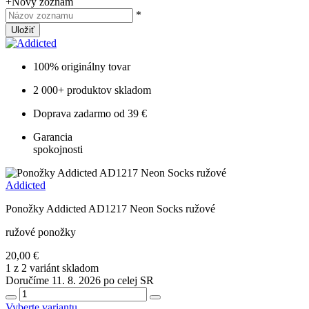
+
Nový zoznam
*
Uložiť
100% originálny tovar
2 000+ produktov skladom
Doprava zadarmo od 39 €
Garancia
spokojnosti
Addicted
Ponožky Addicted AD1217 Neon Socks ružové
ružové ponožky
20,00 €
1 z 2 variánt skladom
Doručíme 11. 8. 2026 po celej SR
Vyberte variantu