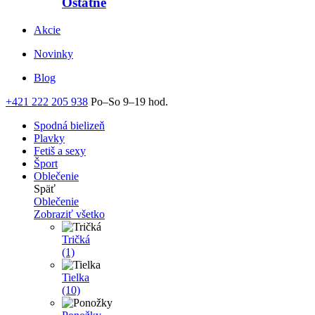
Ostatné
Akcie
Novinky
Blog
+421 222 205 938
Po–So 9–19 hod.
Spodná bielizeň
Plavky
Fetiš a sexy
Šport
Oblečenie
Späť
Oblečenie
Zobraziť všetko
Tričká
(1)
Tielka
(10)