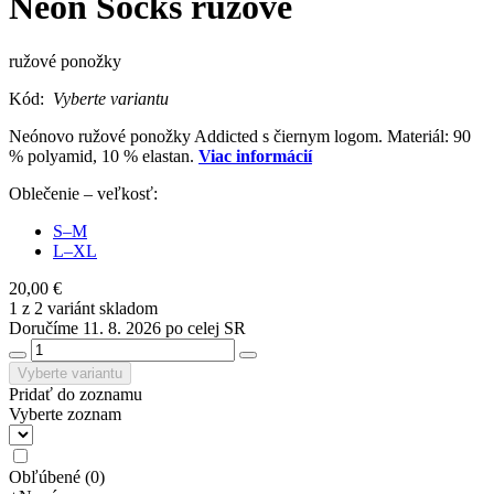
Neon Socks ružové
ružové ponožky
Kód:
Vyberte variantu
Neónovo ružové ponožky Addicted s čiernym logom. Materiál: 90
% polyamid, 10 % elastan.
Viac informácií
Oblečenie – veľkosť:
S–M
L–XL
20,00 €
1 z 2 variánt skladom
Doručíme 11. 8. 2026 po celej SR
Vyberte variantu
Pridať do zoznamu
Vyberte zoznam
Obľúbené
(
0
)