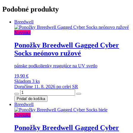
Podobné produkty
Breedwell
Novinka
Ponožky Breedwell Gagged Cyber
Socks neónovo ružové
pánske podkolienky reagujúce na UV svetlo
19,90 €
Skladom 3 ks
Doručíme 11. 8. 2026 po celej SR
Pridať do košíka
Breedwell
Novinka
Ponožky Breedwell Gagged Cyber