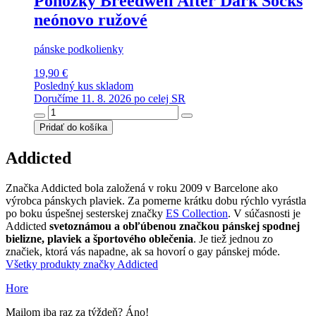
Ponožky Breedwell After Dark Socks
neónovo ružové
pánske podkolienky
19,90 €
Posledný kus skladom
Doručíme 11. 8. 2026 po celej SR
Pridať do košíka
Addicted
Značka Addicted bola založená v roku 2009 v Barcelone ako
výrobca pánskych plaviek. Za pomerne krátku dobu rýchlo vyrástla
po boku úspešnej sesterskej značky
ES Collection
. V súčasnosti je
Addicted
svetoznámou a obľúbenou značkou pánskej spodnej
bielizne, plaviek a športového oblečenia
. Je tiež jednou zo
značiek, ktorá vás napadne, ak sa hovorí o gay pánskej móde.
Všetky produkty značky Addicted
Hore
Mailom iba raz za týždeň? Áno!