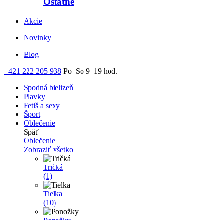
Ostatné
Akcie
Novinky
Blog
+421 222 205 938
Po–So 9–19 hod.
Spodná bielizeň
Plavky
Fetiš a sexy
Šport
Oblečenie
Späť
Oblečenie
Zobraziť všetko
Tričká
(1)
Tielka
(10)