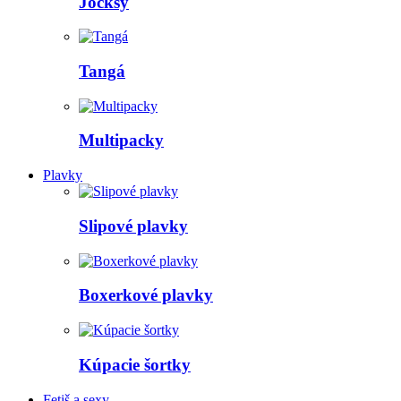
Jocksy
Tangá
Multipacky
Plavky
Slipové plavky
Boxerkové plavky
Kúpacie šortky
Fetiš a sexy