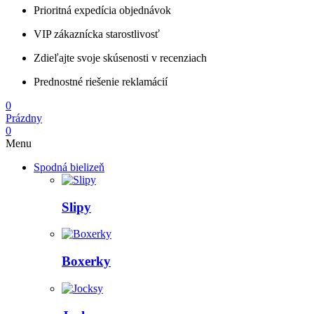
Prioritná expedícia objednávok
VIP zákaznícka starostlivosť
Zdieľajte svoje skúsenosti v recenziach
Prednostné riešenie reklamácií
0
Prázdny
0
Menu
Spodná bielizeň
Slipy
Boxerky