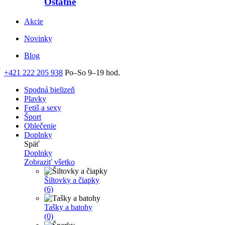
Ostatné
Akcie
Novinky
Blog
+421 222 205 938
Po–So 9–19 hod.
Spodná bielizeň
Plavky
Fetiš a sexy
Šport
Oblečenie
Doplnky
Späť
Doplnky
Zobraziť všetko
Šiltovky a čiapky
(6)
Tašky a batohy
(0)