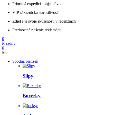
Prioritná expedícia objednávok
VIP zákaznícka starostlivosť
Zdieľajte svoje skúsenosti v recenziach
Prednostné riešenie reklamácií
0
Prázdny
0
Menu
Spodná bielizeň
Slipy
Boxerky