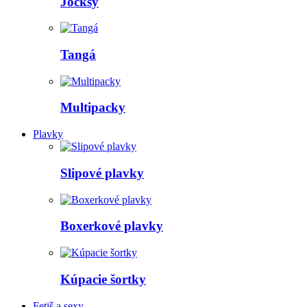
Jocksy
Tangá
Multipacky
Plavky
Slipové plavky
Boxerkové plavky
Kúpacie šortky
Fetiš a sexy