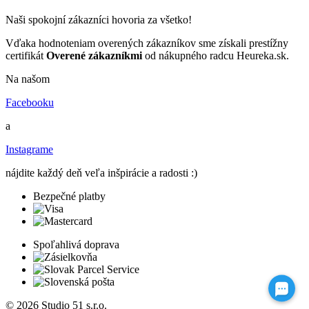
Naši spokojní zákazníci hovoria za všetko!
Vďaka hodnoteniam overených zákazníkov sme získali prestížny
certifikát
Overené zákazníkmi
od nákupného radcu Heureka.sk.
Na našom
Facebooku
a
Instagrame
nájdite každý deň veľa inšpirácie a radosti :)
Bezpečné platby
Spoľahlivá doprava
© 2026 Studio 51 s.r.o.