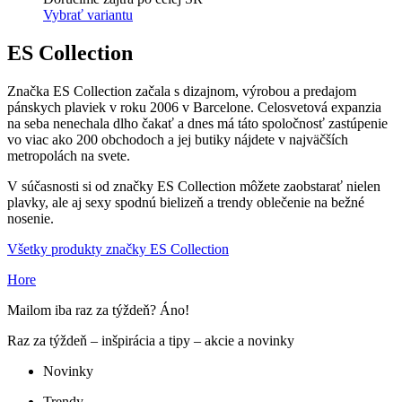
Vybrať variantu
ES Collection
Značka ES Collection začala s dizajnom, výrobou a predajom
pánskych plaviek v roku 2006 v Barcelone. Celosvetová expanzia
na seba nenechala dlho čakať a dnes má táto spoločnosť zastúpenie
vo viac ako 200 obchodoch a jej butiky nájdete v najväčších
metropolách na svete.
V súčasnosti si od značky ES Collection môžete zaobstarať nielen
plavky, ale aj sexy spodnú bielizeň a trendy oblečenie na bežné
nosenie.
Všetky produkty značky ES Collection
Hore
Mailom iba raz za týždeň? Áno!
Raz za týždeň – inšpirácia a tipy – akcie a novinky
Novinky
Trendy