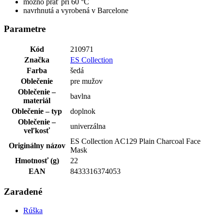
možno prať pri 60 °C
navrhnutá a vyrobená v Barcelone
Parametre
Kód
210971
Značka
ES Collection
Farba
šedá
Oblečenie
pre mužov
Oblečenie –
bavlna
materiál
Oblečenie – typ
doplnok
Oblečenie –
univerzálna
veľkosť
ES Collection AC129 Plain Charcoal Face
Originálny názov
Mask
Hmotnosť (g)
22
EAN
8433316374053
Zaradené
Rúška