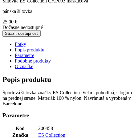
Šiltovka ES Collection CAP003 maskáčová
pánska šiltovka
25,00 €
Dočasne nedostupné
Strážiť dostupnosť
Fotky
Popis produktu
Parametre
Podobné produkty
O značke
Popis produktu
Športová šiltovka značky ES Collection. Veľmi pohodlná, s logom
na prednej strane. Materiál: 100 % nylon. Navrhnutá a vyrobená v
Barcelone.
Parametre
Kód
200458
Značka
ES Collection