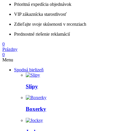
Prioritná expedícia objednávok
VIP zákaznícka starostlivosť
Zdieľajte svoje skúsenosti v recenziach
Prednostné riešenie reklamácií
0
Prázdny
0
Menu
Spodná bielizeň
Slipy
Boxerky