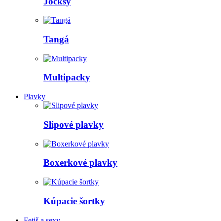
Jocksy
Tangá
Multipacky
Plavky
Slipové plavky
Boxerkové plavky
Kúpacie šortky
Fetiš a sexy