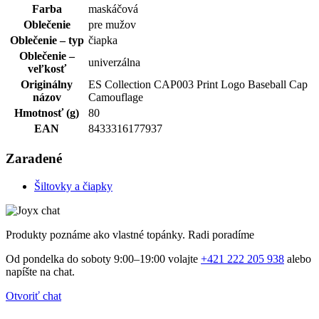
Farba
maskáčová
Oblečenie
pre mužov
Oblečenie – typ
čiapka
Oblečenie –
univerzálna
veľkosť
Originálny
ES Collection CAP003 Print Logo Baseball Cap
názov
Camouflage
Hmotnosť (g)
80
EAN
8433316177937
Zaradené
Šiltovky a čiapky
Produkty poznáme ako vlastné topánky. Radi poradíme
Od pondelka do soboty 9:00–19:00 volajte
+421 222 205 938
alebo
napíšte na chat.
Otvoriť chat