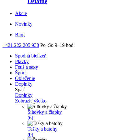
Ostatné
Akcie
Novinky
Blog
+421 222 205 938
Po–So 9–19 hod.
Spodná bielizeň
Plavky
Fetiš a sexy
Šport
Oblečenie
Doplnky
Späť
Doplnky
Zobraziť všetko
Šiltovky a čiapky
(6)
Tašky a batohy
(0)