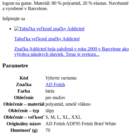
logom na gume. Materiál: 80 % polyamid, 20 % elastan. Navrhnuté
a vyrobené v Barcelone.
Inšpirujte sa
Tabuľka veľkostí značky Addicted
Značka Addicted bola založená v roku 2009 v Barcelone ako
výrobca pánskych plaviek. Teraz je svetozn...
Parametre
Kód
Vyberte variantu
Značka
AD Fetish
Farba
biela
Oblečenie
pre mužov
Oblečenie – materiál
polyamid, umelé vlákno
Oblečenie – typ
slipy
Oblečenie – veľkosť
S, M, L, XL, XXL
Originálny názov
AD Fetish ADF95 Fetish Brief White
Hmotnosť (g)
70