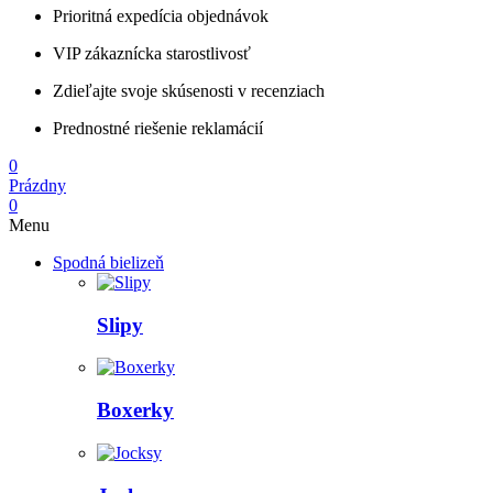
Prioritná expedícia objednávok
VIP zákaznícka starostlivosť
Zdieľajte svoje skúsenosti v recenziach
Prednostné riešenie reklamácií
0
Prázdny
0
Menu
Spodná bielizeň
Slipy
Boxerky