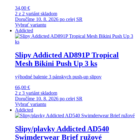
34,00 €
2 z 2 variánt skladom
Doručíme 10. 8. 2026 po celej SR
Vybrať variantu
Addicted
Slipy Addicted AD891P Tropical
Mesh Bikini Push Up 3 ks
výhodné balenie 3 pánskych push-up slipov
66,00 €
2 z 3 variánt skladom
Doručíme 10. 8. 2026 po celej SR
Vybrať variantu
Addicted
Slipy/plavky Addicted AD540
Swimderwear Brief ružové