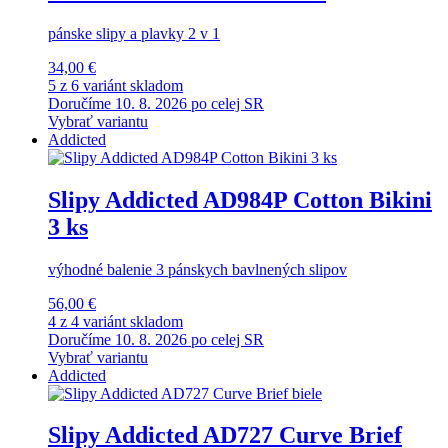
pánske slipy a plavky 2 v 1
34,00 €
5 z 6 variánt skladom
Doručíme 10. 8. 2026 po celej SR
Vybrať variantu
Addicted
Slipy Addicted AD984P Cotton Bikini
3 ks
výhodné balenie 3 pánskych bavlnených slipov
56,00 €
4 z 4 variánt skladom
Doručíme 10. 8. 2026 po celej SR
Vybrať variantu
Addicted
Slipy Addicted AD727 Curve Brief