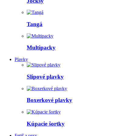
Jocksy
Tangá
Multipacky
Plavky
Slipové plavky
Boxerkové plavky
Kúpacie šortky
Fetiš a sexy