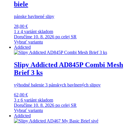
biele
pánske bavlnené slipy
28,00 €
1 z 4 variánt skladom
Doručíme 10. 8. 2026 po celej SR
Vybrať variantu
Addicted
Slipy Addicted AD845P Combi Mesh
Brief 3 ks
výhodné balenie 3 pánskych bavlnených slipov
62,00 €
3 z 6 variánt skladom
Doručíme 10. 8. 2026 po celej SR
Vybrať variantu
Addicted