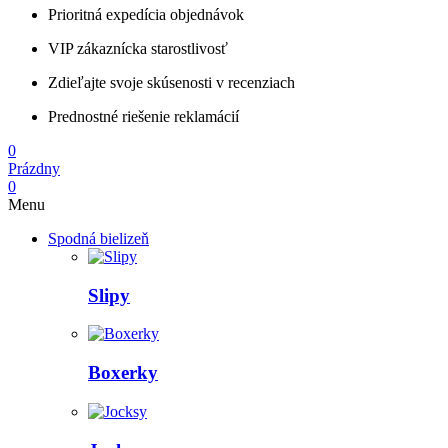
Prioritná expedícia objednávok
VIP zákaznícka starostlivosť
Zdieľajte svoje skúsenosti v recenziach
Prednostné riešenie reklamácií
0
Prázdny
0
Menu
Spodná bielizeň
Slipy
Boxerky