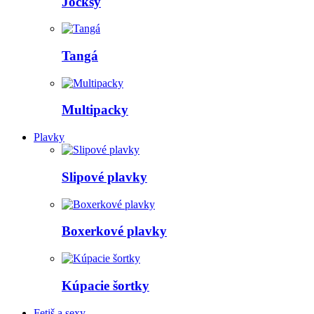
Jocksy
Tangá
Multipacky
Plavky
Slipové plavky
Boxerkové plavky
Kúpacie šortky
Fetiš a sexy