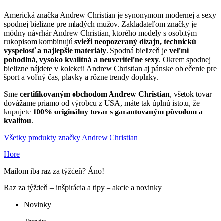
Americká značka Andrew Christian je synonymom modernej a sexy
spodnej bielizne pre mladých mužov. Zakladateľom značky je
módny návrhár Andrew Christian, ktorého modely s osobitým
rukopisom kombinujú
svieži neopozeraný dizajn, technickú
vyspelosť a najlepšie materiály
. Spodná bielizeň je
veľmi
pohodlná, vysoko kvalitná a neuveriteľne sexy
. Okrem spodnej
bielizne nájdete v kolekcii Andrew Christian aj pánske oblečenie pre
šport a voľný čas, plavky a rôzne trendy doplnky.
Sme
certifikovaným obchodom Andrew Christian
, všetok tovar
dovážame priamo od výrobcu z USA, máte tak úplnú istotu, že
kupujete
100% originálny tovar s garantovaným pôvodom a
kvalitou
.
Všetky produkty značky Andrew Christian
Hore
Mailom iba raz za týždeň? Áno!
Raz za týždeň – inšpirácia a tipy – akcie a novinky
Novinky