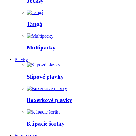
Jocksy
Tangá
Multipacky
Plavky
Slipové plavky
Boxerkové plavky
Kúpacie šortky
Fetiš a sexy