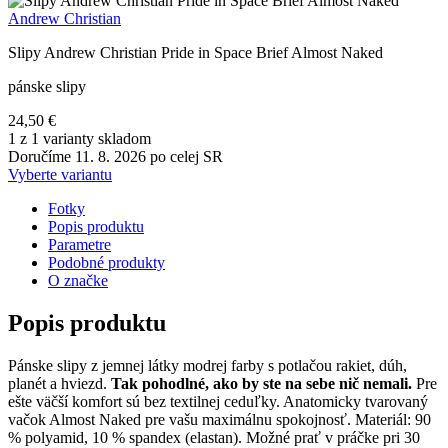
Andrew Christian
Slipy Andrew Christian Pride in Space Brief Almost Naked
pánske slipy
24,50 €
1 z 1 varianty skladom
Doručíme 11. 8. 2026 po celej SR
Vyberte variantu
Fotky
Popis produktu
Parametre
Podobné produkty
O značke
Popis produktu
Pánske slipy z jemnej látky modrej farby s potlačou rakiet, dúh,
planét a hviezd.
Tak pohodlné, ako by ste na sebe nič nemali.
Pre
ešte väčší komfort sú bez textilnej ceduľky. Anatomicky tvarovaný
vačok Almost Naked pre vašu maximálnu spokojnosť. Materiál: 90
% polyamid, 10 % spandex (elastan). Možné prať v práčke pri 30