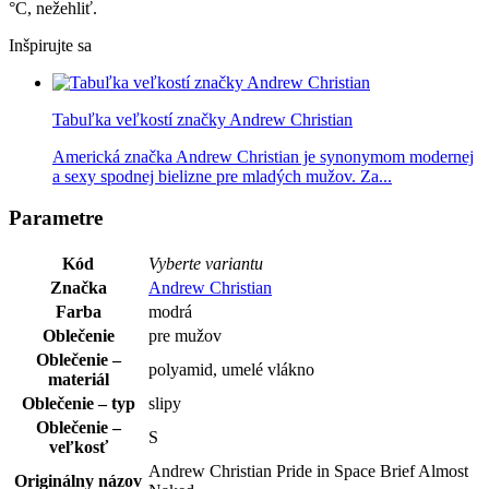
°C, nežehliť.
Inšpirujte sa
Tabuľka veľkostí značky Andrew Christian
Americká značka Andrew Christian je synonymom modernej
a sexy spodnej bielizne pre mladých mužov. Za...
Parametre
Kód
Vyberte variantu
Značka
Andrew Christian
Farba
modrá
Oblečenie
pre mužov
Oblečenie –
polyamid, umelé vlákno
materiál
Oblečenie – typ
slipy
Oblečenie –
S
veľkosť
Andrew Christian Pride in Space Brief Almost
Originálny názov