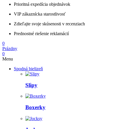
Prioritná expedícia objednávok
VIP zákaznícka starostlivosť
Zdieľajte svoje skúsenosti v recenziach
Prednostné riešenie reklamácií
0
Prázdny
0
Menu
Spodná bielizeň
Slipy
Boxerky