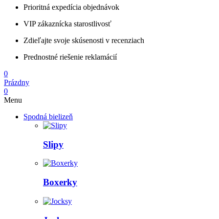
Prioritná expedícia objednávok
VIP zákaznícka starostlivosť
Zdieľajte svoje skúsenosti v recenziach
Prednostné riešenie reklamácií
0
Prázdny
0
Menu
Spodná bielizeň
Slipy
Boxerky