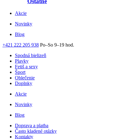
Ostatné
Akcie
Novinky
Blog
+421 222 205 938
Po–So 9–19 hod.
Spodná bielizeň
Plavky
Fetiš a sexy
Šport
Oblečenie
Doplnky
Akcie
Novinky
Blog
Doprava a platba
Často kladené otázky
Kontakty