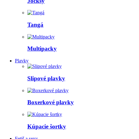
Jocksy
Tangá
Multipacky
Plavky
Slipové plavky
Boxerkové plavky
Kúpacie šortky
Fetiš a sexy