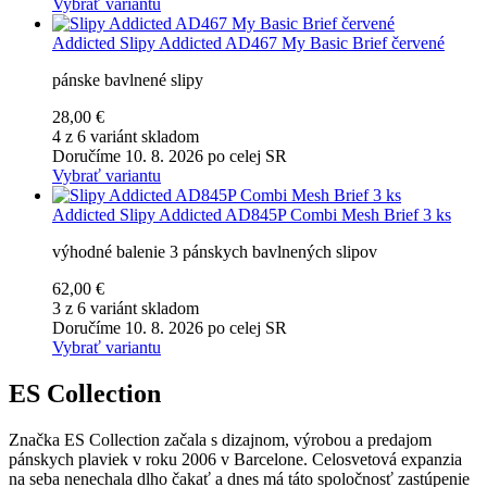
Vybrať variantu
Addicted
Slipy Addicted AD467 My Basic Brief červené
pánske bavlnené slipy
28,00 €
4 z 6 variánt skladom
Doručíme 10. 8. 2026 po celej SR
Vybrať variantu
Addicted
Slipy Addicted AD845P Combi Mesh Brief 3 ks
výhodné balenie 3 pánskych bavlnených slipov
62,00 €
3 z 6 variánt skladom
Doručíme 10. 8. 2026 po celej SR
Vybrať variantu
ES Collection
Značka ES Collection začala s dizajnom, výrobou a predajom
pánskych plaviek v roku 2006 v Barcelone. Celosvetová expanzia
na seba nenechala dlho čakať a dnes má táto spoločnosť zastúpenie