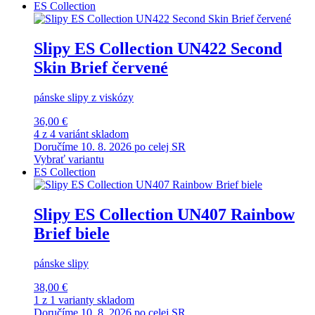
ES Collection
Slipy ES Collection UN422 Second
Skin Brief červené
pánske slipy z viskózy
36,00 €
4 z 4 variánt skladom
Doručíme 10. 8. 2026 po celej SR
Vybrať variantu
ES Collection
Slipy ES Collection UN407 Rainbow
Brief biele
pánske slipy
38,00 €
1 z 1 varianty skladom
Doručíme 10. 8. 2026 po celej SR