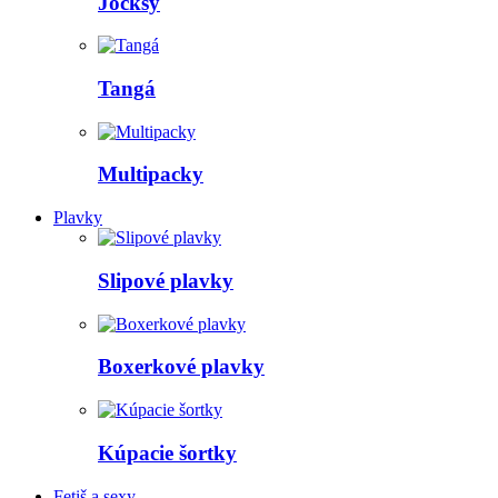
Jocksy
Tangá
Multipacky
Plavky
Slipové plavky
Boxerkové plavky
Kúpacie šortky
Fetiš a sexy