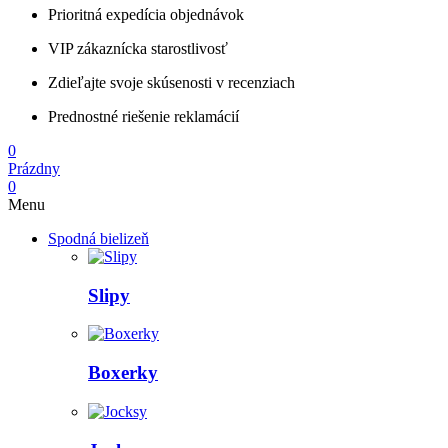
Prioritná expedícia objednávok
VIP zákaznícka starostlivosť
Zdieľajte svoje skúsenosti v recenziach
Prednostné riešenie reklamácií
0
Prázdny
0
Menu
Spodná bielizeň
Slipy
Boxerky