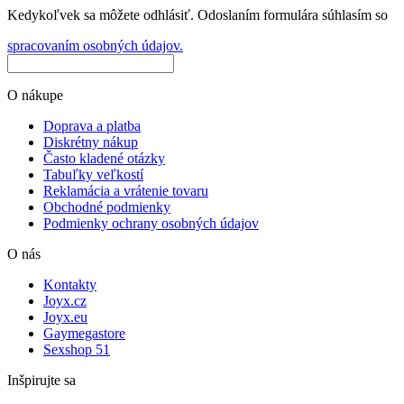
Kedykoľvek sa môžete odhlásiť. Odoslaním formulára súhlasím so
spracovaním osobných údajov.
O nákupe
Doprava a platba
Diskrétny nákup
Často kladené otázky
Tabuľky veľkostí
Reklamácia a vrátenie tovaru
Obchodné podmienky
Podmienky ochrany osobných údajov
O nás
Kontakty
Joyx.cz
Joyx.eu
Gaymegastore
Sexshop 51
Inšpirujte sa