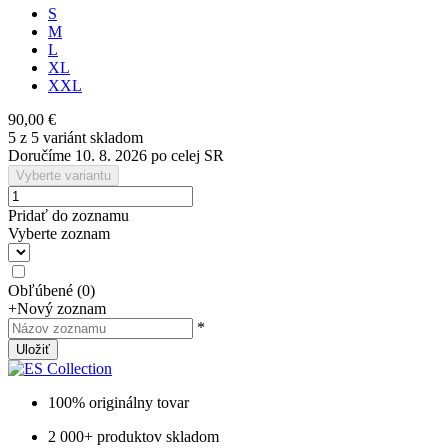
S
M
L
XL
XXL
90,00 €
5 z 5 variánt skladom
Doručíme 10. 8. 2026 po celej SR
Vyberte variantu
Pridať do zoznamu
Vyberte zoznam
Obľúbené
(
0
)
+
Nový zoznam
*
Uložiť
100% originálny tovar
2 000+ produktov skladom