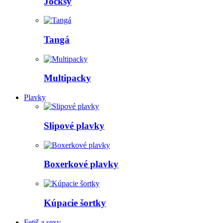
Jocksy
Tangá
Multipacky
Plavky
Slipové plavky
Boxerkové plavky
Kúpacie šortky
Fetiš a sexy