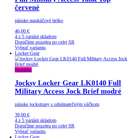
červené
pánske maskáčové tielko
46,00 €
4 z 5 variánt skladom
Doručíme pozajtra po celej SR
Vybrať variantu
Locker Gear
Novinka
Jocksy Locker Gear LK0140 Full
Military Access Jock Brief modré
pánske jockstrapy s odnímateľným váčkom
39,00 €
4 z 5 variánt skladom
Doručíme pozajtra po celej SR
Vybrať variantu
Locker Gear