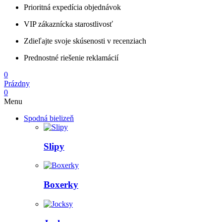
Prioritná expedícia objednávok
VIP zákaznícka starostlivosť
Zdieľajte svoje skúsenosti v recenziach
Prednostné riešenie reklamácií
0
Prázdny
0
Menu
Spodná bielizeň
Slipy
Boxerky