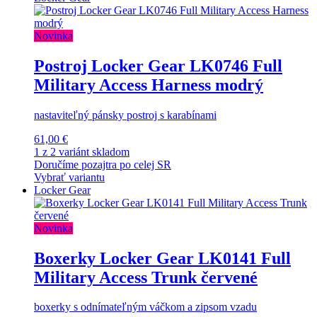
Novinka
Postroj Locker Gear LK0746 Full
Military Access Harness modrý
nastaviteľný pánsky postroj s karabínami
61,00 €
1 z 2 variánt skladom
Doručíme pozajtra po celej SR
Vybrať variantu
Locker Gear
Novinka
Boxerky Locker Gear LK0141 Full
Military Access Trunk červené
boxerky s odnímateľným váčkom a zipsom vzadu