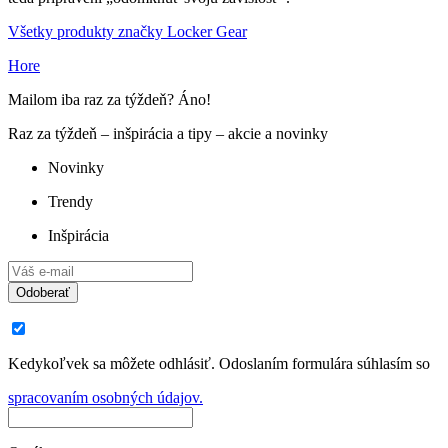
Všetky produkty značky Locker Gear
Hore
Mailom iba raz za týždeň? Áno!
Raz za týždeň – inšpirácia a tipy – akcie a novinky
Novinky
Trendy
Inšpirácia
Odoberať
Kedykoľvek sa môžete odhlásiť. Odoslaním formulára súhlasím so
spracovaním osobných údajov.