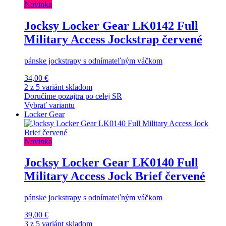
Novinka
Jocksy Locker Gear LK0142 Full
Military Access Jockstrap červené
pánske jockstrapy s odnímateľným váčkom
34,00 €
2 z 5 variánt skladom
Doručíme pozajtra po celej SR
Vybrať variantu
Locker Gear
Novinka
Jocksy Locker Gear LK0140 Full
Military Access Jock Brief červené
pánske jockstrapy s odnímateľným váčkom
39,00 €
3 z 5 variánt skladom