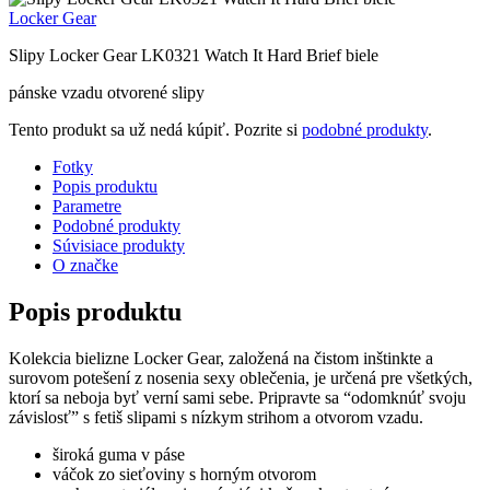
Locker Gear
Slipy Locker Gear LK0321 Watch It Hard Brief biele
pánske vzadu otvorené slipy
Tento produkt sa už nedá kúpiť. Pozrite si
podobné produkty
.
Fotky
Popis produktu
Parametre
Podobné produkty
Súvisiace produkty
O značke
Popis produktu
Kolekcia bielizne Locker Gear, založená na čistom inštinkte a
surovom potešení z nosenia sexy oblečenia, je určená pre všetkých,
ktorí sa neboja byť verní sami sebe. Pripravte sa “odomknúť svoju
závislosť” s fetiš slipami s nízkym strihom a otvorom vzadu.
široká guma v páse
váčok zo sieťoviny s horným otvorom