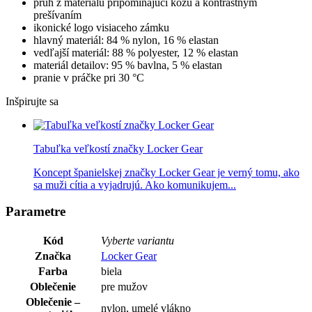
pruh z materiálu pripomínajúci kožu a kontrastným
prešívaním
ikonické logo visiaceho zámku
hlavný materiál: 84 % nylon, 16 % elastan
vedľajší materiál: 88 % polyester, 12 % elastan
materiál detailov: 95 % bavlna, 5 % elastan
pranie v práčke pri 30 °C
Inšpirujte sa
Tabuľka veľkostí značky Locker Gear
Koncept španielskej značky Locker Gear je verný tomu, ako
sa muži cítia a vyjadrujú. Ako komunikujem...
Parametre
Kód
Vyberte variantu
Značka
Locker Gear
Farba
biela
Oblečenie
pre mužov
Oblečenie –
nylon, umelé vlákno