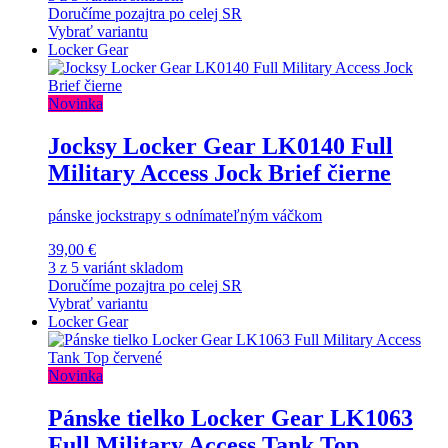
Doručíme pozajtra po celej SR
Vybrať variantu
Locker Gear
Novinka
Jocksy Locker Gear LK0140 Full
Military Access Jock Brief čierne
pánske jockstrapy s odnímateľným váčkom
39,00 €
3 z 5 variánt skladom
Doručíme pozajtra po celej SR
Vybrať variantu
Locker Gear
Novinka
Pánske tielko Locker Gear LK1063
Full Military Access Tank Top