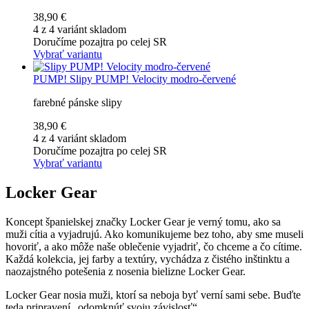
38,90 €
4 z 4 variánt skladom
Doručíme pozajtra po celej SR
Vybrať variantu
PUMP!
Slipy PUMP! Velocity modro-červené
farebné pánske slipy
38,90 €
4 z 4 variánt skladom
Doručíme pozajtra po celej SR
Vybrať variantu
Locker Gear
Koncept španielskej značky Locker Gear je verný tomu, ako sa
muži cítia a vyjadrujú. Ako komunikujeme bez toho, aby sme museli
hovoriť, a ako môže naše oblečenie vyjadriť, čo chceme a čo cítime.
Každá kolekcia, jej farby a textúry, vychádza z čistého inštinktu a
naozajstného potešenia z nosenia bielizne Locker Gear.
Locker Gear nosia muži, ktorí sa neboja byť verní sami sebe. Buďte
teda pripravení „odomknúť svoju závislosť“.