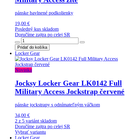
pánske bavlnené podkolienky
19,00 €
Posledný kus skladom
Doručíme zajtra po celej SR
Pridať do košíka
Locker Gear
Novinka
Jocksy Locker Gear LK0142 Full
Military Access Jockstrap červené
pánske jockstrapy s odnímateľným váčkom
34,00 €
2 z 5 variánt skladom
Doručíme zajtra po celej SR
Vybrať variantu
Locker Gear