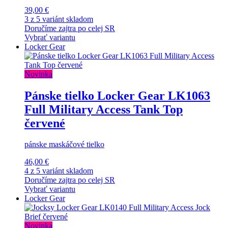
39,00 €
3 z 5 variánt skladom
Doručíme zajtra po celej SR
Vybrať variantu
Locker Gear
Novinka
Pánske tielko Locker Gear LK1063
Full Military Access Tank Top
červené
pánske maskáčové tielko
46,00 €
4 z 5 variánt skladom
Doručíme zajtra po celej SR
Vybrať variantu
Locker Gear
Novinka