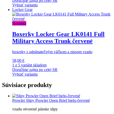
Doručíme zajtra po celej SR
Vybrať variantu
Locker Gear
Novinka
Boxerky Locker Gear LK0141 Full
Military Access Trunk červené
boxerky s odnímateľným váčkom a zipsom vzadu
58,00 €
1 z 5 variánt skladom
Doručíme zajtra po celej SR
Vybrať variantu
Súvisiace produkty
Prowler
Slipy Prowler Open Brief bielo-červené
vzadu otvorené pánske slipy