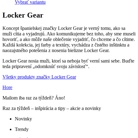
Vybrať variantu
Locker Gear
Koncept španielskej značky Locker Gear je verný tomu, ako sa
muži cítia a vyjadrujú. Ako komunikujeme bez toho, aby sme museli
hovoriť, a ako môže naše oblečenie vyjadriť, čo chceme a čo cítime.
Každá kolekcia, jej farby a textúry, vychádza z čistého inštinktu a
naozajstného potešenia z nosenia bielizne Locker Gear.
Locker Gear nosia muži, ktorí sa neboja byť verní sami sebe. Buďte
teda pripravení „odomknúť svoju závislosť“.
Všetky produkty značky Locker Gear
Hore
Mailom iba raz za týždeň? Áno!
Raz za týždeň – inšpirácia a tipy – akcie a novinky
Novinky
Trendy