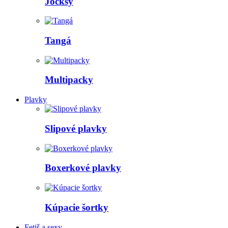
Jocksy
Tangá
Multipacky
Plavky
Slipové plavky
Boxerkové plavky
Kúpacie šortky
Fetiš a sexy