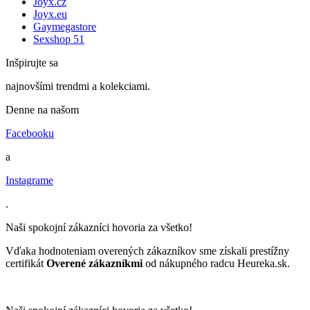
Joyx.cz
Joyx.eu
Gaymegastore
Sexshop 51
Inšpirujte sa
najnovšími trendmi a kolekciami.
Denne na našom
Facebooku
a
Instagrame
.
Naši spokojní zákazníci hovoria za všetko!
Vďaka hodnoteniam overených zákazníkov sme získali prestížny
certifikát
Overené zákazníkmi
od nákupného radcu Heureka.sk.