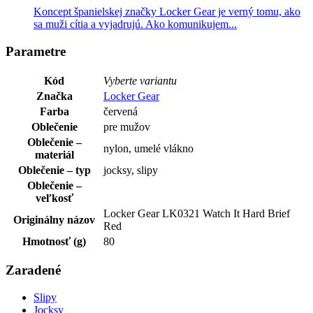
Koncept španielskej značky Locker Gear je verný tomu, ako
sa muži cítia a vyjadrujú. Ako komunikujem...
Parametre
Kód
Vyberte variantu
Značka
Locker Gear
Farba
červená
Oblečenie
pre mužov
Oblečenie –
nylon, umelé vlákno
materiál
Oblečenie – typ
jocksy, slipy
Oblečenie –
veľkosť
Locker Gear LK0321 Watch It Hard Brief
Originálny názov
Red
Hmotnosť (g)
80
Zaradené
Slipy
Jocksy