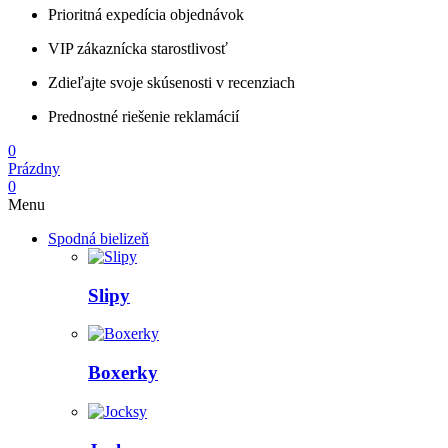
Prioritná expedícia objednávok
VIP zákaznícka starostlivosť
Zdieľajte svoje skúsenosti v recenziach
Prednostné riešenie reklamácií
0
Prázdny
0
Menu
Spodná bielizeň
Slipy
Boxerky