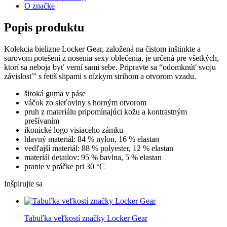
O značke
Popis produktu
Kolekcia bielizne Locker Gear, založená na čistom inštinkte a
surovom potešení z nosenia sexy oblečenia, je určená pre všetkých,
ktorí sa neboja byť verní sami sebe. Pripravte sa “odomknúť svoju
závislosť” s fetiš slipami s nízkym strihom a otvorom vzadu.
široká guma v páse
váčok zo sieťoviny s horným otvorom
pruh z materiálu pripomínajúci kožu a kontrastným
prešívaním
ikonické logo visiaceho zámku
hlavný materiál: 84 % nylon, 16 % elastan
vedľajší materiál: 88 % polyester, 12 % elastan
materiál detailov: 95 % bavlna, 5 % elastan
pranie v práčke pri 30 °C
Inšpirujte sa
Tabuľka veľkostí značky Locker Gear