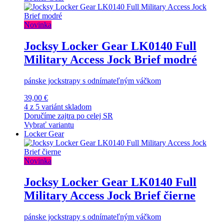
Novinka
Jocksy Locker Gear LK0140 Full
Military Access Jock Brief modré
pánske jockstrapy s odnímateľným váčkom
39,00 €
4 z 5 variánt skladom
Doručíme zajtra po celej SR
Vybrať variantu
Locker Gear
Novinka
Jocksy Locker Gear LK0140 Full
Military Access Jock Brief čierne
pánske jockstrapy s odnímateľným váčkom