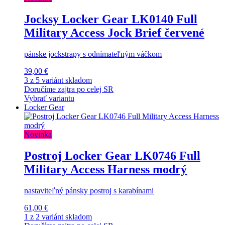
Jocksy Locker Gear LK0140 Full
Military Access Jock Brief červené
pánske jockstrapy s odnímateľným váčkom
39,00 €
3 z 5 variánt skladom
Doručíme zajtra po celej SR
Vybrať variantu
Locker Gear
Novinka
Postroj Locker Gear LK0746 Full
Military Access Harness modrý
nastaviteľný pánsky postroj s karabínami
61,00 €
1 z 2 variánt skladom