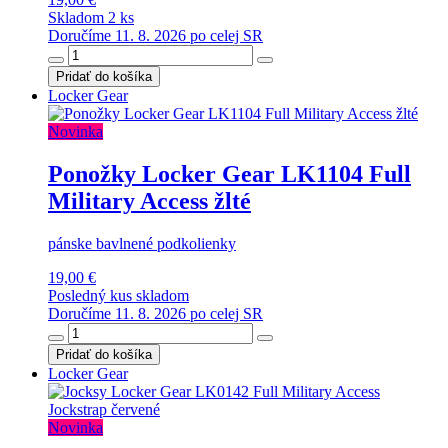
Skladom 2 ks
Doručíme 11. 8. 2026 po celej SR
Pridať do košíka
Locker Gear
Novinka
Ponožky Locker Gear LK1104 Full
Military Access žlté
pánske bavlnené podkolienky
19,00 €
Posledný kus skladom
Doručíme 11. 8. 2026 po celej SR
Pridať do košíka
Locker Gear
Novinka