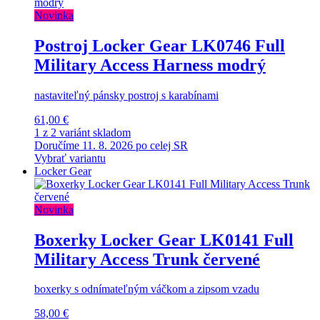
Novinka
Postroj Locker Gear LK0746 Full
Military Access Harness modrý
nastaviteľný pánsky postroj s karabínami
61,00 €
1 z 2 variánt skladom
Doručíme 11. 8. 2026 po celej SR
Vybrať variantu
Locker Gear
Novinka
Boxerky Locker Gear LK0141 Full
Military Access Trunk červené
boxerky s odnímateľným váčkom a zipsom vzadu
58,00 €