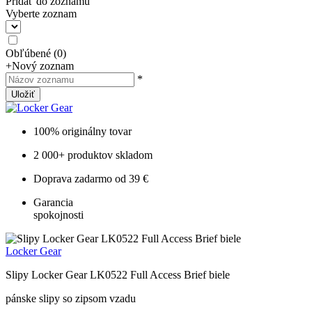
Pridať do zoznamu
Vyberte zoznam
Obľúbené
(
0
)
+
Nový zoznam
*
Uložiť
100% originálny tovar
2 000+ produktov skladom
Doprava zadarmo od 39 €
Garancia
spokojnosti
Locker Gear
Slipy Locker Gear LK0522 Full Access Brief biele
pánske slipy so zipsom vzadu