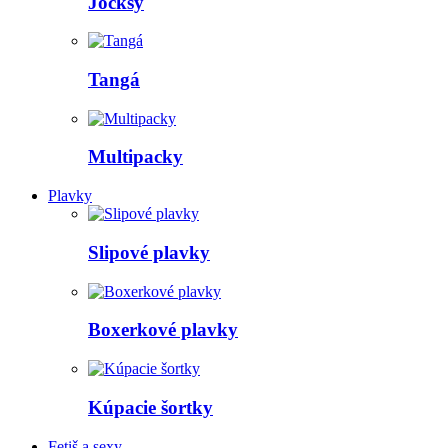
Jocksy
Tangá
Multipacky
Plavky
Slipové plavky
Boxerkové plavky
Kúpacie šortky
Fetiš a sexy