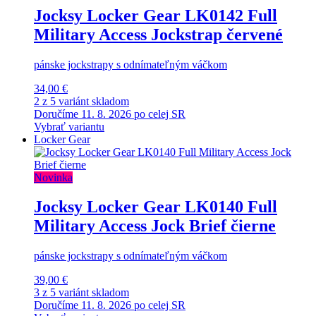
Jocksy Locker Gear LK0142 Full
Military Access Jockstrap červené
pánske jockstrapy s odnímateľným váčkom
34,00 €
2 z 5 variánt skladom
Doručíme 11. 8. 2026 po celej SR
Vybrať variantu
Locker Gear
Novinka
Jocksy Locker Gear LK0140 Full
Military Access Jock Brief čierne
pánske jockstrapy s odnímateľným váčkom
39,00 €
3 z 5 variánt skladom
Doručíme 11. 8. 2026 po celej SR