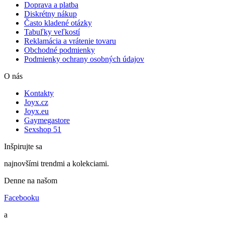
Doprava a platba
Diskrétny nákup
Často kladené otázky
Tabuľky veľkostí
Reklamácia a vrátenie tovaru
Obchodné podmienky
Podmienky ochrany osobných údajov
O nás
Kontakty
Joyx.cz
Joyx.eu
Gaymegastore
Sexshop 51
Inšpirujte sa
najnovšími trendmi a kolekciami.
Denne na našom
Facebooku
a