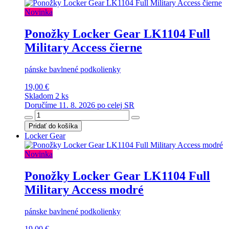
Novinka
Ponožky Locker Gear LK1104 Full
Military Access čierne
pánske bavlnené podkolienky
19,00 €
Skladom 2 ks
Doručíme 11. 8. 2026 po celej SR
Pridať do košíka
Locker Gear
Novinka
Ponožky Locker Gear LK1104 Full
Military Access modré
pánske bavlnené podkolienky
19,00 €