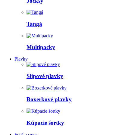
Jocksy
Tangá
Multipacky
Plavky
Slipové plavky
Boxerkové plavky
Kúpacie šortky
Fetiš a sexy