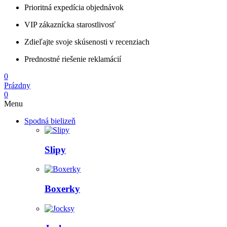
Prioritná expedícia objednávok
VIP zákaznícka starostlivosť
Zdieľajte svoje skúsenosti v recenziach
Prednostné riešenie reklamácií
0
Prázdny
0
Menu
Spodná bielizeň
Slipy
Boxerky