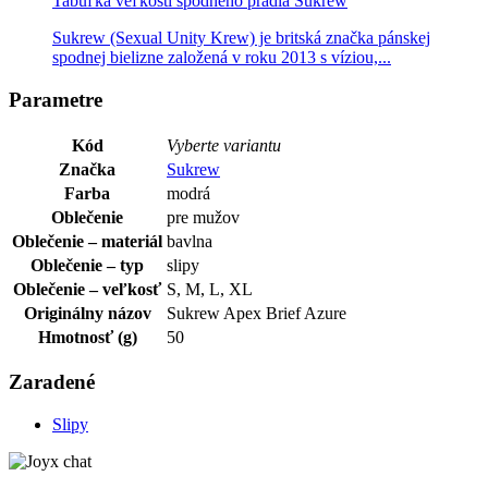
Tabuľka veľkostí spodného prádla Sukrew
Sukrew (Sexual Unity Krew) je britská značka pánskej
spodnej bielizne založená v roku 2013 s víziou,...
Parametre
Kód
Vyberte variantu
Značka
Sukrew
Farba
modrá
Oblečenie
pre mužov
Oblečenie – materiál
bavlna
Oblečenie – typ
slipy
Oblečenie – veľkosť
S, M, L, XL
Originálny názov
Sukrew Apex Brief Azure
Hmotnosť (g)
50
Zaradené
Slipy