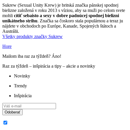
Sukrew (Sexual Unity Krew) je britská značka pánskej spodnej
bielizne založená v roku 2013 s víziou, aby sa muži po celom svete
mohli
cítiť sebaisto a sexy v dobre padnúcej spodnej bielizni
unikátneho strihu
. Značka sa čoskoro stala populárnou a teraz ju
nájdete v obchodoch po Európe, Kanade, Spojených štátoch a
Austrálii.
Všetky produkty značky Sukrew
Hore
Mailom iba raz za týždeň? Áno!
Raz za týždeň – inšpirácia a tipy – akcie a novinky
Novinky
Trendy
Inšpirácia
Odoberať