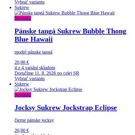
Vybrať variantu
Sukrew
Novinka
Pánske tangá Sukrew Bubble Thong
Blue Hawaii
modré pánske tangá
20,90 €
4 z 4 variánt skladom
Doručíme 11. 8. 2026 po celej SR
Vybrať variantu
Sukrew
Novinka
Jocksy Sukrew Jockstrap Eclipse
čierne pánske jocksy
20,90 €