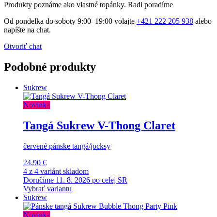
Produkty poznáme ako vlastné topánky. Radi poradíme
Od pondelka do soboty 9:00–19:00 volajte
+421 222 205 938
alebo
napíšte na chat.
Otvoriť chat
Podobné produkty
Sukrew
Novinka
Tangá Sukrew V-Thong Claret
červené pánske tangá/jocksy
24,90 €
4 z 4 variánt skladom
Doručíme 11. 8. 2026 po celej SR
Vybrať variantu
Sukrew
Novinka