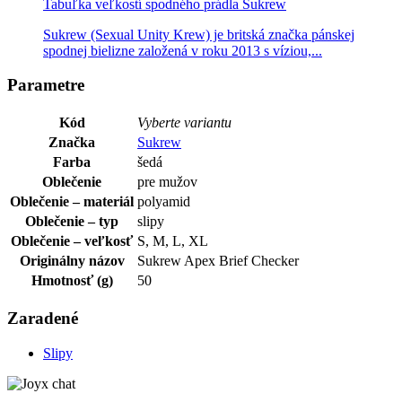
Tabuľka veľkostí spodného prádla Sukrew
Sukrew (Sexual Unity Krew) je britská značka pánskej
spodnej bielizne založená v roku 2013 s víziou,...
Parametre
Kód
Vyberte variantu
Značka
Sukrew
Farba
šedá
Oblečenie
pre mužov
Oblečenie – materiál
polyamid
Oblečenie – typ
slipy
Oblečenie – veľkosť
S, M, L, XL
Originálny názov
Sukrew Apex Brief Checker
Hmotnosť (g)
50
Zaradené
Slipy