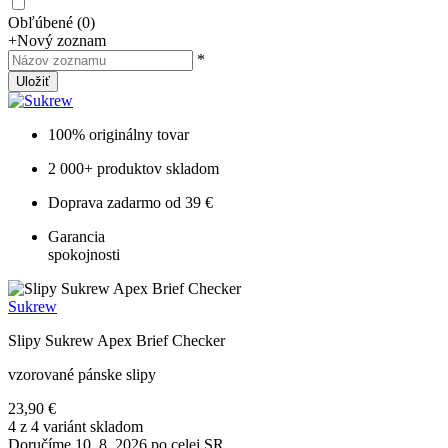
Obľúbené
(
0
)
+
Nový zoznam
*
Uložiť
100% originálny tovar
2 000+ produktov skladom
Doprava zadarmo od 39 €
Garancia
spokojnosti
Sukrew
Slipy Sukrew Apex Brief Checker
vzorované pánske slipy
23,90 €
4 z 4 variánt skladom
Doručíme 10. 8. 2026 po celej SR