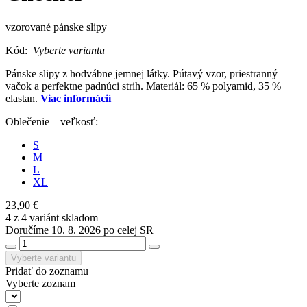
vzorované pánske slipy
Kód:
Vyberte variantu
Pánske slipy z hodvábne jemnej látky. Pútavý vzor, priestranný
vačok a perfektne padnúci strih. Materiál: 65 % polyamid, 35 %
elastan.
Viac informácií
Oblečenie – veľkosť:
S
M
L
XL
23,90 €
4 z 4 variánt skladom
Doručíme 10. 8. 2026 po celej SR
Vyberte variantu
Pridať do zoznamu
Vyberte zoznam