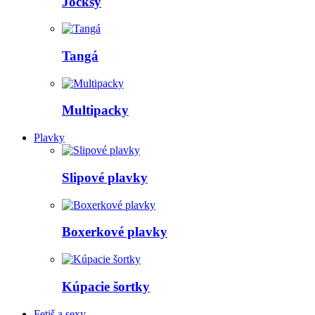
Jocksy
Tangá
Multipacky
Plavky
Slipové plavky
Boxerkové plavky
Kúpacie šortky
Fetiš a sexy