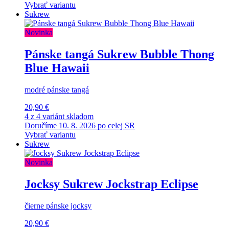
Vybrať variantu
Sukrew
Novinka
Pánske tangá Sukrew Bubble Thong
Blue Hawaii
modré pánske tangá
20,90 €
4 z 4 variánt skladom
Doručíme 10. 8. 2026 po celej SR
Vybrať variantu
Sukrew
Novinka
Jocksy Sukrew Jockstrap Eclipse
čierne pánske jocksy
20,90 €