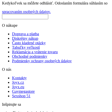
Kedykoľvek sa môžete odhlásiť. Odoslaním formulára súhlasím so
spracovaním osobných údajov.
O nákupe
Doprava a platba
Diskrétny nákup
Často kladené otázky
Tabuľky veľkostí
Reklamácia a vrátenie tovaru
Obchodné podmienky
Podmienky ochrany osobných údajov
O nás
Kontakty
Joyx.cz
Joyx.eu
Gaymegastore
Sexshop 51
Inšpirujte sa