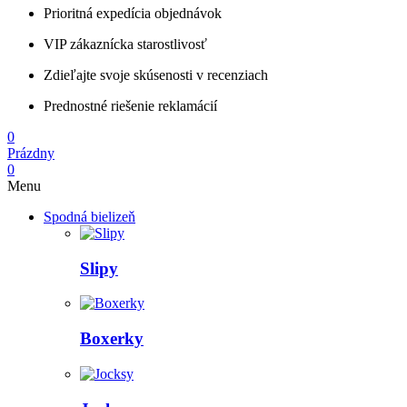
Prioritná expedícia objednávok
VIP zákaznícka starostlivosť
Zdieľajte svoje skúsenosti v recenziach
Prednostné riešenie reklamácií
0
Prázdny
0
Menu
Spodná bielizeň
Slipy
Boxerky