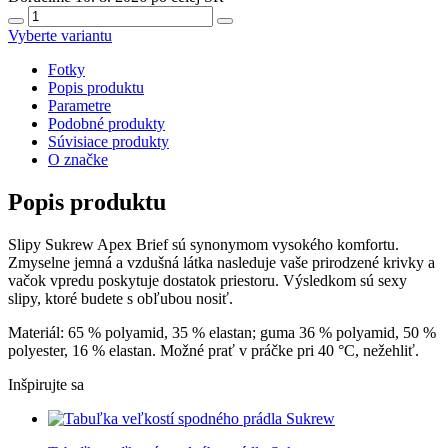
Vyberte variantu
Fotky
Popis produktu
Parametre
Podobné produkty
Súvisiace produkty
O značke
Popis produktu
Slipy Sukrew Apex Brief sú synonymom vysokého komfortu.
Zmyselne jemná a vzdušná látka nasleduje vaše prirodzené krivky a
vačok vpredu poskytuje dostatok priestoru. Výsledkom sú sexy
slipy, ktoré budete s obľubou nosiť.
Materiál: 65 % polyamid, 35 % elastan; guma 36 % polyamid, 50 %
polyester, 16 % elastan. Možné prať v práčke pri 40 °C, nežehliť.
Inšpirujte sa