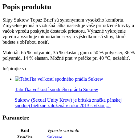
Popis produktu
Slipy Sukrew Topaz Brief sú synonymom vysokého komfortu.
Zmyselne jemná a vzdušná látka nasleduje vaše prirodzené krivky a
vačok vpredu poskytuje dostatok priestoru. Výrazné vykrojenie
vpredu a vzadu je mimoriadne sexy a výsledkom sú slipy, ktoré
budete s obľubou nosiť.
Materiál: 65 % polyamid, 35 % elastan; guma: 50 % polyester, 36 %
polyamid, 14 % elastan. Možné prať v práčke pri 40 °C, nežehliť.
Inšpirujte sa
Tabuľka veľkostí spodného prádla Sukrew
Sukrew (Sexual Unity Krew) je britská značka pánskej
spodnej bielizne založená v roku 2013 s víziou,...
Parametre
Kód
Vyberte variantu
Značka
Sukrew