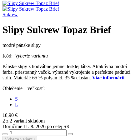
Sukrew
Slipy Sukrew Topaz Brief
modré pánske slipy
Kód:
Vyberte variantu
Pánske slipy z hodvábne jemnej lesklej látky. Atraktívna modrá
farba, priestranný vačok, výrazné vykrojenie a perfektne padnúci
strih. Materiál: 65 % polyamid, 35 % elastan.
Viac informácií
Oblečenie – veľkosť:
S
L
18,90 €
2 z 2 variánt skladom
Doručíme 11. 8. 2026 po celej SR
Vyberte variantu