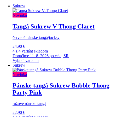
Sukrew
Novinka
Tangá Sukrew V-Thong Claret
červené pánske tangá/jocksy
24,90 €
4 z 4 variánt skladom
Doručíme 11. 8. 2026 po celej SR
Vybrať variantu
Sukrew
Novinka
Pánske tangá Sukrew Bubble Thong
Party Pink
ružové pánske tangá
22,90 €