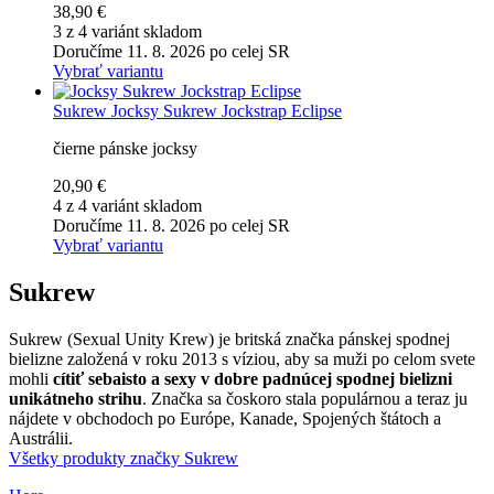
38,90 €
3 z 4 variánt skladom
Doručíme 11. 8. 2026 po celej SR
Vybrať variantu
Sukrew
Jocksy Sukrew Jockstrap Eclipse
čierne pánske jocksy
20,90 €
4 z 4 variánt skladom
Doručíme 11. 8. 2026 po celej SR
Vybrať variantu
Sukrew
Sukrew (Sexual Unity Krew) je britská značka pánskej spodnej
bielizne založená v roku 2013 s víziou, aby sa muži po celom svete
mohli
cítiť sebaisto a sexy v dobre padnúcej spodnej bielizni
unikátneho strihu
. Značka sa čoskoro stala populárnou a teraz ju
nájdete v obchodoch po Európe, Kanade, Spojených štátoch a
Austrálii.
Všetky produkty značky Sukrew