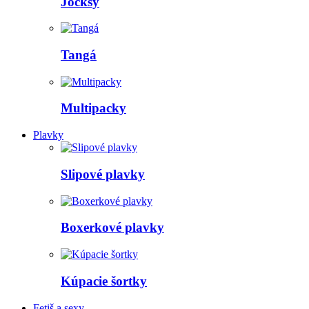
Jocksy
Tangá
Multipacky
Plavky
Slipové plavky
Boxerkové plavky
Kúpacie šortky
Fetiš a sexy