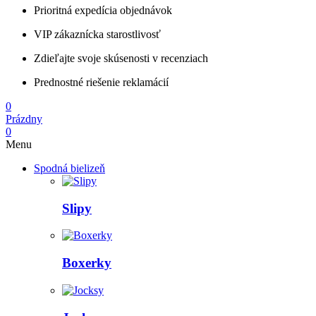
Prioritná expedícia objednávok
VIP zákaznícka starostlivosť
Zdieľajte svoje skúsenosti v recenziach
Prednostné riešenie reklamácií
0
Prázdny
0
Menu
Spodná bielizeň
Slipy
Boxerky