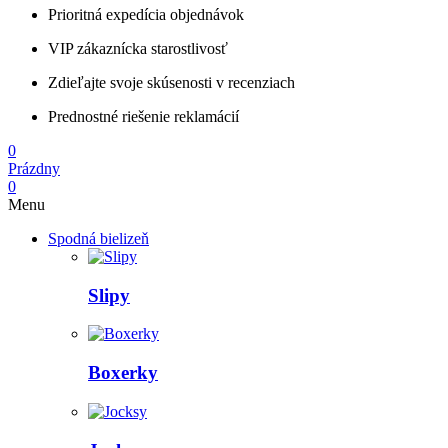
Prioritná expedícia objednávok
VIP zákaznícka starostlivosť
Zdieľajte svoje skúsenosti v recenziach
Prednostné riešenie reklamácií
0
Prázdny
0
Menu
Spodná bielizeň
Slipy
Boxerky