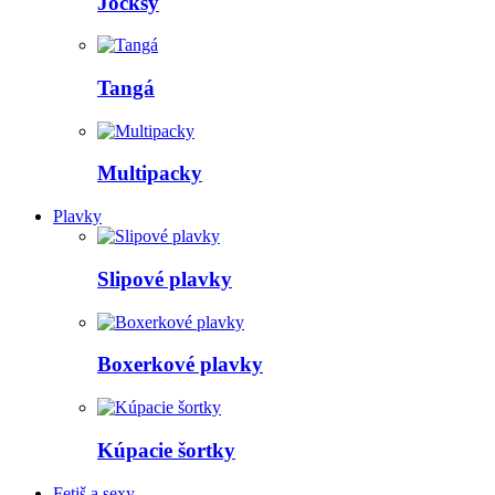
Jocksy
Tangá
Multipacky
Plavky
Slipové plavky
Boxerkové plavky
Kúpacie šortky
Fetiš a sexy