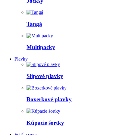
Jocksy
Tangá
Multipacky
Plavky
Slipové plavky
Boxerkové plavky
Kúpacie šortky
Fetiš a sexy