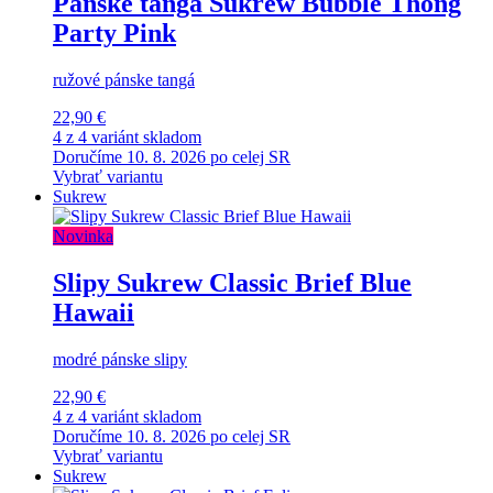
Pánske tangá Sukrew Bubble Thong
Party Pink
ružové pánske tangá
22,90 €
4 z 4 variánt skladom
Doručíme 10. 8. 2026 po celej SR
Vybrať variantu
Sukrew
Novinka
Slipy Sukrew Classic Brief Blue
Hawaii
modré pánske slipy
22,90 €
4 z 4 variánt skladom
Doručíme 10. 8. 2026 po celej SR
Vybrať variantu
Sukrew