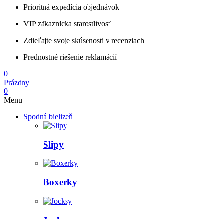
Prioritná expedícia objednávok
VIP zákaznícka starostlivosť
Zdieľajte svoje skúsenosti v recenziach
Prednostné riešenie reklamácií
0
Prázdny
0
Menu
Spodná bielizeň
Slipy
Boxerky