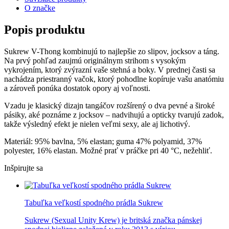
O značke
Popis produktu
Sukrew V-Thong kombinujú to najlepšie zo slipov, jocksov a táng.
Na prvý pohľad zaujmú originálnym strihom s vysokým
vykrojením, ktorý zvýrazní vaše stehná a boky. V prednej časti sa
nachádza priestranný vačok, ktorý pohodlne kopíruje vašu anatómiu
a zároveň ponúka dostatok opory aj voľnosti.
Vzadu je klasický dizajn tangáčov rozšírený o dva pevné a široké
pásiky, aké poznáme z jocksov – nadvihujú a opticky tvarujú zadok,
takže výsledný efekt je nielen veľmi sexy, ale aj lichotivý.
Materiál: 95% bavlna, 5% elastan; guma 47% polyamid, 37%
polyester, 16% elastan. Možné prať v práčke pri 40 °C, nežehliť.
Inšpirujte sa
Tabuľka veľkostí spodného prádla Sukrew
Sukrew (Sexual Unity Krew) je britská značka pánskej