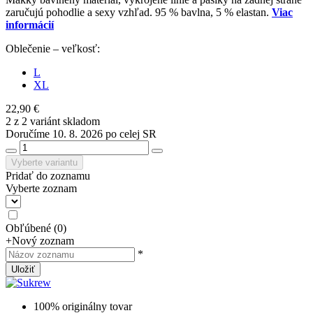
zaručujú pohodlie a sexy vzhľad. 95 % bavlna, 5 % elastan.
Viac
informácií
Oblečenie – veľkosť:
L
XL
22,90 €
2 z 2 variánt skladom
Doručíme 10. 8. 2026 po celej SR
Vyberte variantu
Pridať do zoznamu
Vyberte zoznam
Obľúbené
(
0
)
+
Nový zoznam
*
Uložiť
100% originálny tovar