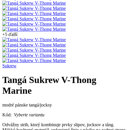
+5 ďalší
Sukrew
Tangá Sukrew V-Thong
Marine
modré pánske tangá/jocksy
Kód:
Vyberte variantu
Odvážny strih, ktorý kombinuje prvky slipov, jocksov a táng.
Mäkký bavlnený materiál, vykrojené línie a pásiky na zadnej strane