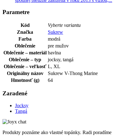
spodnej bielizne založená v roku 2013 s víziou,...
Parametre
Kód
Vyberte variantu
Značka
Sukrew
Farba
modrá
Oblečenie
pre mužov
Oblečenie – materiál
bavlna
Oblečenie – typ
jocksy, tangá
Oblečenie – veľkosť
L, XL
Originálny názov
Sukrew V-Thong Marine
Hmotnosť (g)
64
Zaradené
Jocksy
Tangá
Produkty poznáme ako vlastné topánky. Radi poradíme