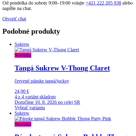
Od pondelka do soboty 9:00–19:00 volajte
+421 222 205 938
alebo
napíšte na chat.
Otvoriť chat
Podobné produkty
Sukrew
Novinka
Tangá Sukrew V-Thong Claret
červené pánske tangá/jocksy
24,90 €
4 z 4 variánt skladom
Doručíme 10. 8. 2026 po celej SR
Vybrať variantu
Sukrew
Novinka