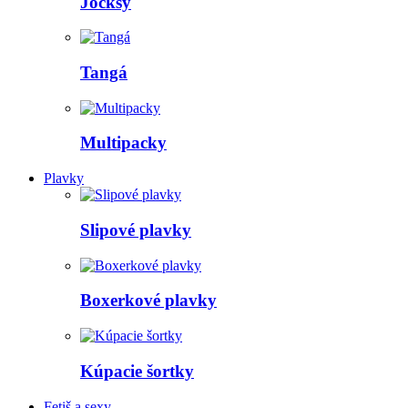
Jocksy
Tangá
Multipacky
Plavky
Slipové plavky
Boxerkové plavky
Kúpacie šortky
Fetiš a sexy