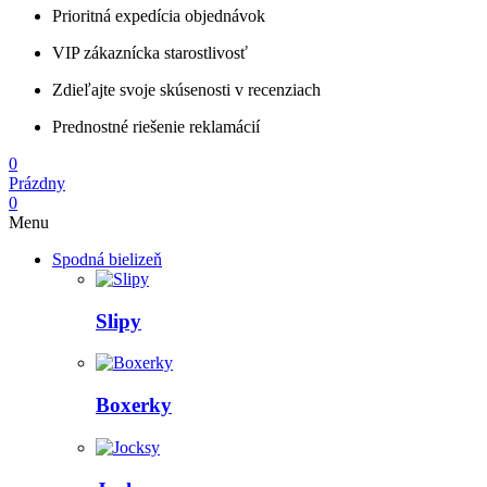
Prioritná expedícia objednávok
VIP zákaznícka starostlivosť
Zdieľajte svoje skúsenosti v recenziach
Prednostné riešenie reklamácií
0
Prázdny
0
Menu
Spodná bielizeň
Slipy
Boxerky