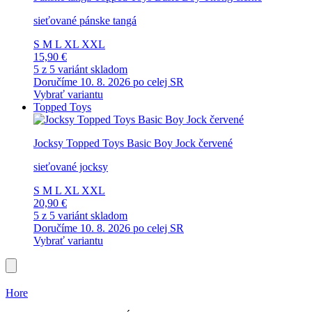
sieťované pánske tangá
S
M
L
XL
XXL
15,90 €
5 z 5 variánt skladom
Doručíme 10. 8. 2026 po celej SR
Vybrať variantu
Topped Toys
Jocksy Topped Toys Basic Boy Jock červené
sieťované jocksy
S
M
L
XL
XXL
20,90 €
5 z 5 variánt skladom
Doručíme 10. 8. 2026 po celej SR
Vybrať variantu
Hore