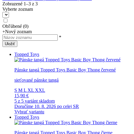
Zobrazené 1–
3
z
3
Vyberte zoznam
Obľúbené
(
0
)
+
Nový zoznam
*
Uložiť
Topped Toys
Pánske tangá Topped Toys Basic Boy Thong červené
sieťované pánske tangá
S
M
L
XL
XXL
15,90 €
5 z 5 variánt skladom
Doručíme 10. 8. 2026 po celej SR
Vybrať variantu
Topped Toys
Pánske tangá Topped Toys Basic Boy Thong čierne