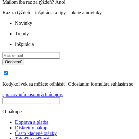
Mailom iba raz za týždeň? Áno!
Raz za týždeň – inšpirácia a tipy – akcie a novinky
Novinky
Trendy
Inšpirácia
Odoberať
Kedykoľvek sa môžete odhlásiť. Odoslaním formulára súhlasím so
spracovaním osobných údajov.
O nákupe
Doprava a platba
Diskrétny nákup
Často kladené otázky
Tabuľky veľkostí