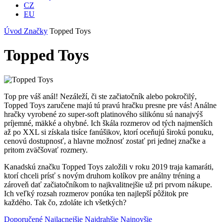
CZ
EU
Úvod
Značky
Topped Toys
Topped Toys
Top pre váš anál! Nezáleží, či ste začiatočník alebo pokročilý,
Topped Toys zaručene majú tú pravú hračku presne pre vás! Análne
hračky vyrobené zo super-soft platinového silikónu sú nanajvýš
príjemné, mäkké a ohybné. Ich škála rozmerov od tých najmenších
až po XXL si získala tisíce fanúšikov, ktorí oceňujú širokú ponuku,
cenovú dostupnosť, a hlavne možnosť zostať pri jednej značke a
pritom zväčšovať rozmery.
Kanadskú značku Topped Toys založili v roku 2019 traja kamaráti,
ktorí chceli prísť s novým druhom kolíkov pre análny tréning a
zároveň dať začiatočníkom to najkvalitnejšie už pri prvom nákupe.
Ich veľký rozsah rozmerov ponúka ten najlepší pôžitok pre
každého. Tak čo, zdoláte ich všetkých?
Doporučené
Najlacnejšie
Najdrahšie
Najnovšie