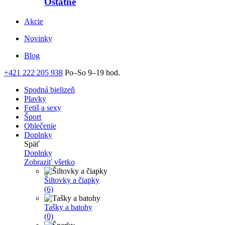
Ostatné
Akcie
Novinky
Blog
+421 222 205 938
Po–So 9–19 hod.
Spodná bielizeň
Plavky
Fetiš a sexy
Šport
Oblečenie
Doplnky
Späť
Doplnky
Zobraziť všetko
Šiltovky a čiapky
(6)
Tašky a batohy
(0)