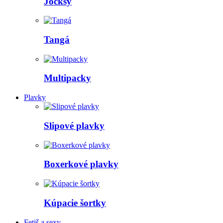
Jocksy
Tangá
Multipacky
Plavky
Slipové plavky
Boxerkové plavky
Kúpacie šortky
Fetiš a sexy