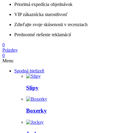
Prioritná expedícia objednávok
VIP zákaznícka starostlivosť
Zdieľajte svoje skúsenosti v recenziach
Prednostné riešenie reklamácií
0
Prázdny
0
Menu
Spodná bielizeň
Slipy
Boxerky