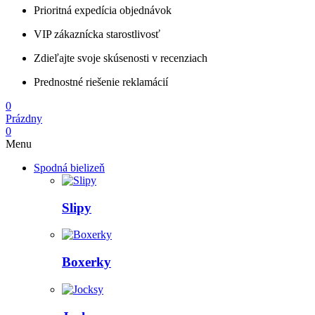
Prioritná expedícia objednávok
VIP zákaznícka starostlivosť
Zdieľajte svoje skúsenosti v recenziach
Prednostné riešenie reklamácií
0
Prázdny
0
Menu
Spodná bielizeň
Slipy
Boxerky