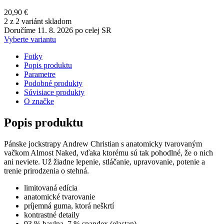
20,90 €
2 z 2 variánt skladom
Doručíme 11. 8. 2026 po celej SR
Vyberte variantu
Fotky
Popis produktu
Parametre
Podobné produkty
Súvisiace produkty
O značke
Popis produktu
Pánske jockstrapy Andrew Christian s anatomicky tvarovaným
vačkom Almost Naked, vďaka ktorému sú tak pohodlné, že o nich
ani neviete. Už žiadne lepenie, stláčanie, upravovanie, potenie a
trenie prirodzenia o stehná.
limitovaná edícia
anatomické tvarovanie
príjemná guma, ktorá neškrtí
kontrastné detaily
93 % bavlna, 7 % spandex (elastan)