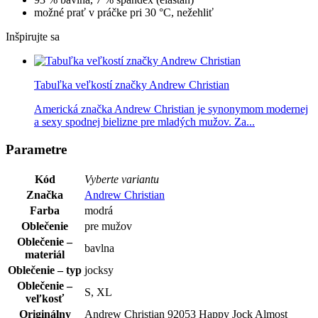
možné prať v práčke pri 30 °C, nežehliť
Inšpirujte sa
Tabuľka veľkostí značky Andrew Christian
Americká značka Andrew Christian je synonymom modernej
a sexy spodnej bielizne pre mladých mužov. Za...
Parametre
Kód
Vyberte variantu
Značka
Andrew Christian
Farba
modrá
Oblečenie
pre mužov
Oblečenie –
bavlna
materiál
Oblečenie – typ
jocksy
Oblečenie –
S, XL
veľkosť
Originálny
Andrew Christian 92053 Happy Jock Almost