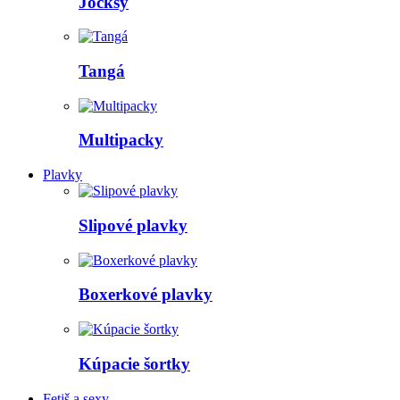
Jocksy
Tangá
Multipacky
Plavky
Slipové plavky
Boxerkové plavky
Kúpacie šortky
Fetiš a sexy