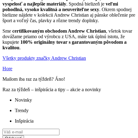
vyspelosť a najlepšie materiály
. Spodná bielizeň je
veľmi
pohodlná, vysoko kvalitná a neuveriteľne sexy
. Okrem spodnej
bielizne nájdete v kolekcii Andrew Christian aj pánske oblečenie pre
šport a voľný čas, plavky a rôzne trendy doplnky.
Sme
certifikovaným obchodom Andrew Christian
, všetok tovar
dovážame priamo od výrobcu z USA, máte tak úplnú istotu, že
kupujete
100% originálny tovar s garantovaným pôvodom a
kvalitou
.
Všetky produkty značky Andrew Christian
Hore
Mailom iba raz za týždeň? Áno!
Raz za týždeň – inšpirácia a tipy – akcie a novinky
Novinky
Trendy
Inšpirácia