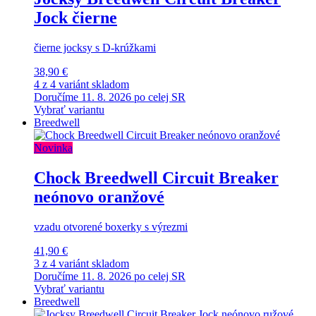
Jock čierne
čierne jocksy s D-krúžkami
38,90 €
4 z 4 variánt skladom
Doručíme 11. 8. 2026 po celej SR
Vybrať variantu
Breedwell
Novinka
Chock Breedwell Circuit Breaker
neónovo oranžové
vzadu otvorené boxerky s výrezmi
41,90 €
3 z 4 variánt skladom
Doručíme 11. 8. 2026 po celej SR
Vybrať variantu
Breedwell