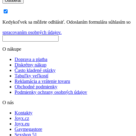
Odoberať
Kedykoľvek sa môžete odhlásiť. Odoslaním formulára súhlasím so
spracovaním osobných údajov.
O nákupe
Doprava a platba
Diskrétny nákup
Často kladené otázky
Tabuľky veľkostí
Reklamácia a vrátenie tovaru
Obchodné podmienky
Podmienky ochrany osobných údajov
O nás
Kontakty
Joyx.cz
Joyx.eu
Gaymegastore
Sexshop 51