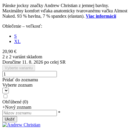
Pánske jocksy značky Andrew Christian z jemnej bavlny.
Maximálny komfort vďaka anatomicky tvarovanému vačku Almost
Naked. 93 % bavlna, 7 % spandex (elastan).
Viac informácií
Oblečenie – veľkosť:
S
XL
20,90 €
2 z 2 variánt skladom
Doručíme 11. 8. 2026 po celej SR
Vyberte variantu
Pridať do zoznamu
Vyberte zoznam
Obľúbené
(
0
)
+
Nový zoznam
*
Uložiť