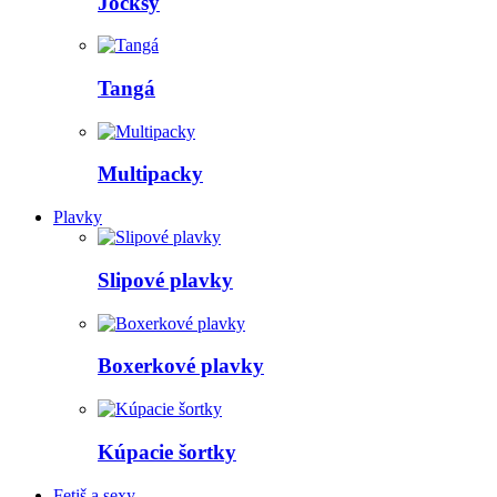
Jocksy
Tangá
Multipacky
Plavky
Slipové plavky
Boxerkové plavky
Kúpacie šortky
Fetiš a sexy