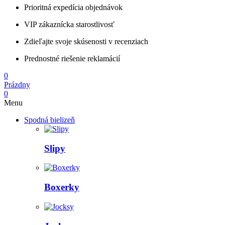
Prioritná expedícia objednávok
VIP zákaznícka starostlivosť
Zdieľajte svoje skúsenosti v recenziach
Prednostné riešenie reklamácií
0
Prázdny
0
Menu
Spodná bielizeň
Slipy
Boxerky