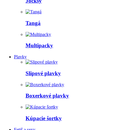
Jocksy
Tangá
Multipacky
Plavky
Slipové plavky
Boxerkové plavky
Kúpacie šortky
Fetiš a sexy