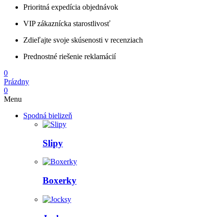
Prioritná expedícia objednávok
VIP zákaznícka starostlivosť
Zdieľajte svoje skúsenosti v recenziach
Prednostné riešenie reklamácií
0
Prázdny
0
Menu
Spodná bielizeň
Slipy
Boxerky