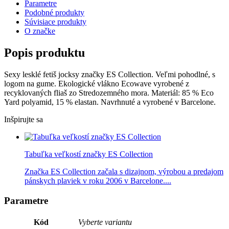
Parametre
Podobné produkty
Súvisiace produkty
O značke
Popis produktu
Sexy lesklé fetiš jocksy značky ES Collection. Veľmi pohodlné, s
logom na gume. Ekologické vlákno Ecowave vyrobené z
recyklovaných fliaš zo Stredozemného mora. Materiál: 85 % Eco
Yard polyamid, 15 % elastan. Navrhnuté a vyrobené v Barcelone.
Inšpirujte sa
Tabuľka veľkostí značky ES Collection
Značka ES Collection začala s dizajnom, výrobou a predajom
pánskych plaviek v roku 2006 v Barcelone....
Parametre
Kód
Vyberte variantu