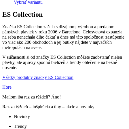
Vybrať variantu
ES Collection
Značka ES Collection začala s dizajnom, výrobou a predajom
pánskych plaviek v roku 2006 v Barcelone. Celosvetová expanzia
na seba nenechala dlho čakať a dnes má táto spoločnosť zastúpenie
vo viac ako 200 obchodoch a jej butiky nájdete v najväčších
metropolách na svete.
V súčasnosti si od značky ES Collection môžete zaobstarať nielen
plavky, ale aj sexy spodnú bielizeň a trendy oblečenie na bežné
nosenie.
Všetky produkty značky ES Collection
Hore
Mailom iba raz za týždeň? Áno!
Raz za týždeň – inšpirácia a tipy – akcie a novinky
Novinky
Trendy