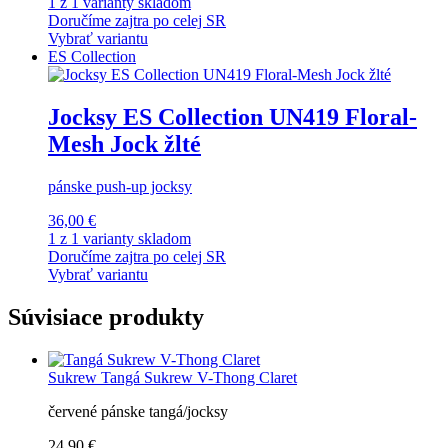
1 z 1 varianty skladom
Doručíme zajtra po celej SR
Vybrať variantu
ES Collection
Jocksy ES Collection UN419 Floral-
Mesh Jock žlté
pánske push-up jocksy
36,00 €
1 z 1 varianty skladom
Doručíme zajtra po celej SR
Vybrať variantu
Súvisiace produkty
Sukrew
Tangá Sukrew V-Thong Claret
červené pánske tangá/jocksy
24,90 €