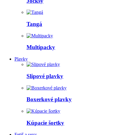
Jocksy
Tangá
Multipacky
Plavky
Slipové plavky
Boxerkové plavky
Kúpacie šortky
Fetiš a sexy