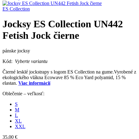
ES Collection
Jocksy ES Collection UN442
Fetish Jock čierne
pánske jocksy
Kód:
Vyberte variantu
Čierné lesklé jockstrapy s logom ES Collection na gume.Vyrobené z
ekologického vlákna Ecowave 85 % Eco Yard polyamid, 15 %
elastan.
Viac informácií
Oblečenie – veľkosť:
S
M
L
XL
XXL
35,00 €