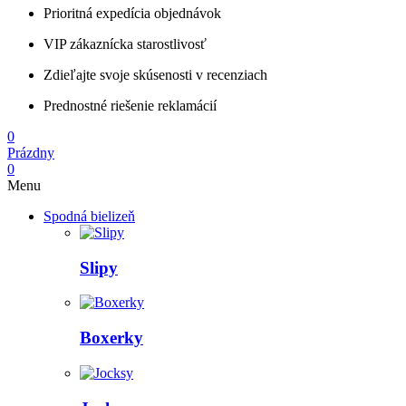
Prioritná expedícia objednávok
VIP zákaznícka starostlivosť
Zdieľajte svoje skúsenosti v recenziach
Prednostné riešenie reklamácií
0
Prázdny
0
Menu
Spodná bielizeň
Slipy
Boxerky