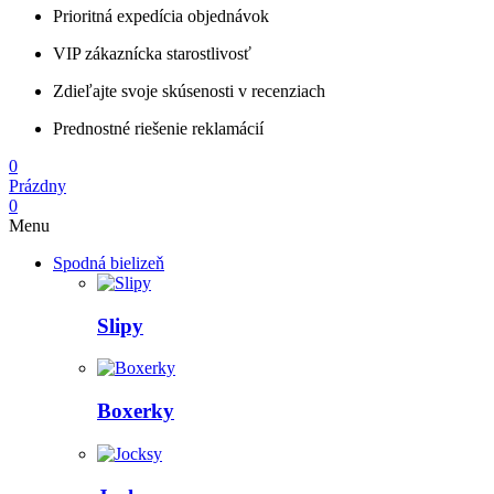
Prioritná expedícia objednávok
VIP zákaznícka starostlivosť
Zdieľajte svoje skúsenosti v recenziach
Prednostné riešenie reklamácií
0
Prázdny
0
Menu
Spodná bielizeň
Slipy
Boxerky