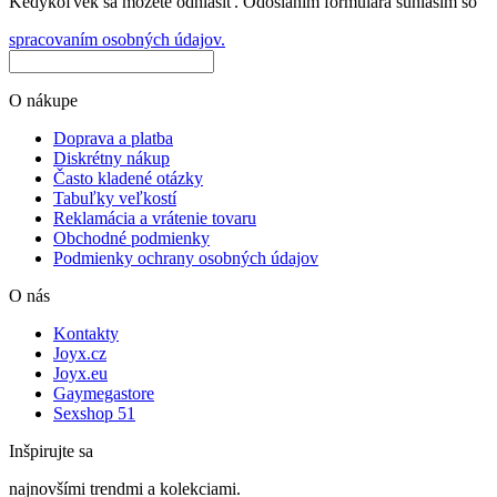
Kedykoľvek sa môžete odhlásiť. Odoslaním formulára súhlasím so
spracovaním osobných údajov.
O nákupe
Doprava a platba
Diskrétny nákup
Často kladené otázky
Tabuľky veľkostí
Reklamácia a vrátenie tovaru
Obchodné podmienky
Podmienky ochrany osobných údajov
O nás
Kontakty
Joyx.cz
Joyx.eu
Gaymegastore
Sexshop 51
Inšpirujte sa
najnovšími trendmi a kolekciami.