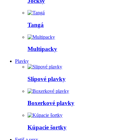
Jocksy
Tangá
Multipacky
Plavky
Slipové plavky
Boxerkové plavky
Kúpacie šortky
Fetiš a sexy