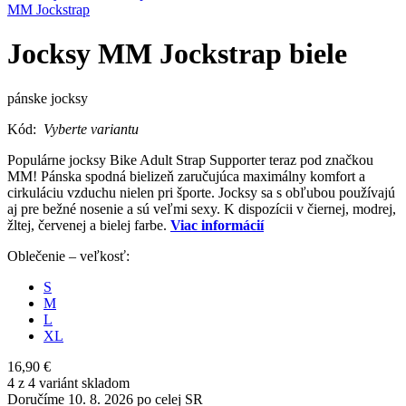
MM Jockstrap
Jocksy MM Jockstrap biele
pánske jocksy
Kód:
Vyberte variantu
Populárne jocksy Bike Adult Strap Supporter teraz pod značkou
MM! Pánska spodná bielizeň zaručujúca maximálny komfort a
cirkuláciu vzduchu nielen pri športe. Jocksy sa s obľubou používajú
aj pre bežné nosenie a sú veľmi sexy. K dispozícii v čiernej, modrej,
žltej, červenej a bielej farbe.
Viac informácií
Oblečenie – veľkosť:
S
M
L
XL
16,90 €
4 z 4 variánt skladom
Doručíme 10. 8. 2026 po celej SR