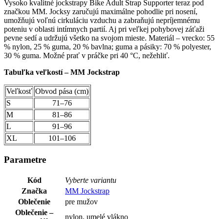
Vysoko kvalitné jockstrapy Bike Adult Strap Supporter teraz pod
značkou MM. Jocksy zaručujú maximálne pohodlie pri nosení,
umožňujú voľnú cirkuláciu vzduchu a zabraňujú nepríjemnému
poteniu v oblasti intímnych partií. Aj pri veľkej pohybovej záťaži
pevne sedí a udržujú všetko na svojom mieste. Materiál – vrecko: 55
% nylon, 25 % guma, 20 % bavlna; guma a pásiky: 70 % polyester,
30 % guma. Možné prať v práčke pri 40 °C, nežehliť.
Tabuľka veľkostí – MM Jockstrap
Veľkosť
Obvod pása (cm)
S
71–76
M
81–86
L
91–96
XL
101–106
Parametre
Kód
Vyberte variantu
Značka
MM Jockstrap
Oblečenie
pre mužov
Oblečenie –
nylon, umelé vlákno