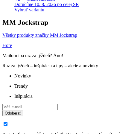
Doručíme 10. 8. 2026 po celej SR
Vybrať variantu
MM Jockstrap
Všetky produkty značky MM Jockstrap
Hore
Mailom iba raz za týždeň? Áno!
Raz za týždeň – inšpirácia a tipy – akcie a novinky
Novinky
Trendy
Inšpirácia
Odoberať