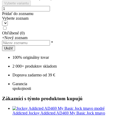
Vyberte variantu
Pridať do zoznamu
Vyberte zoznam
Obľúbené
(
0
)
+
Nový zoznam
*
Uložiť
100% originálny tovar
2 000+ produktov skladom
Doprava zadarmo od 39 €
Garancia
spokojnosti
Zákazníci s týmto produktom kupujú
Addicted
Jocksy Addicted AD469 My Basic Jock tmavo