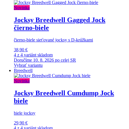
Novinka
Jocksy Breedwell Gagged Jock
čierno-biele
čierno-biele sieťované jocksy s D-krúžkami
38,90 €
4 z 4 variánt skladom
Doručíme 10. 8. 2026 po celej SR
Vybrať variantu
Breedwell
Novinka
Jocksy Breedwell Cumdump Jock
biele
biele jocksy
29,90 €
4 z 4 variánt skladom