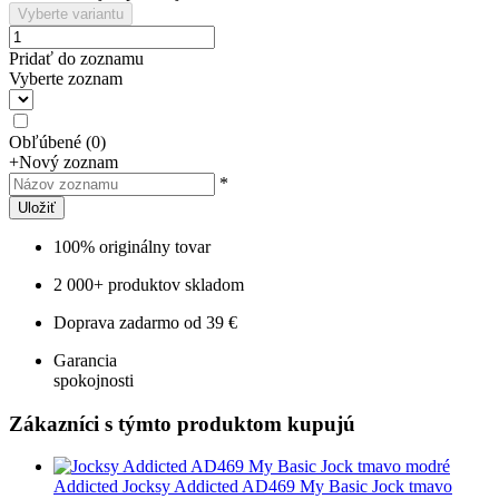
Vyberte variantu
Pridať do zoznamu
Vyberte zoznam
Obľúbené
(
0
)
+
Nový zoznam
*
Uložiť
100% originálny tovar
2 000+ produktov skladom
Doprava zadarmo od 39 €
Garancia
spokojnosti
Zákazníci s týmto produktom kupujú
Addicted
Jocksy Addicted AD469 My Basic Jock tmavo