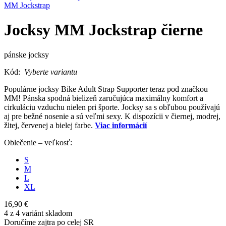
MM Jockstrap
Jocksy MM Jockstrap čierne
pánske jocksy
Kód:
Vyberte variantu
Populárne jocksy Bike Adult Strap Supporter teraz pod značkou
MM! Pánska spodná bielizeň zaručujúca maximálny komfort a
cirkuláciu vzduchu nielen pri športe. Jocksy sa s obľubou používajú
aj pre bežné nosenie a sú veľmi sexy. K dispozícii v čiernej, modrej,
žltej, červenej a bielej farbe.
Viac informácií
Oblečenie – veľkosť:
S
M
L
XL
16,90 €
4 z 4 variánt skladom
Doručíme zajtra po celej SR