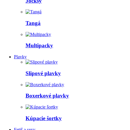
Jocksy
Tangá
Multipacky
Plavky
Slipové plavky
Boxerkové plavky
Kúpacie šortky
Fetiš a sexy