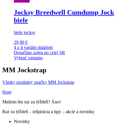
Novinka
Jocksy Breedwell Cumdump Jock
biele
biele jocksy
29,90 €
4 z 4 variánt skladom
Doručíme zajtra po celej SR
Vybrať variantu
MM Jockstrap
Všetky produkty značky MM Jockstrap
Hore
Mailom iba raz za týždeň? Áno!
Raz za týždeň – inšpirácia a tipy – akcie a novinky
Novinky