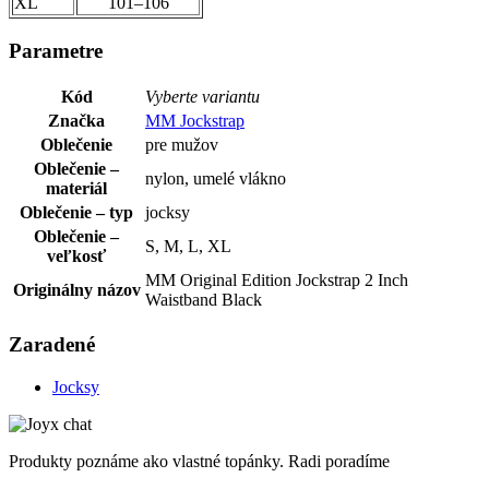
XL
101–106
Parametre
Kód
Vyberte variantu
Značka
MM Jockstrap
Oblečenie
pre mužov
Oblečenie –
nylon, umelé vlákno
materiál
Oblečenie – typ
jocksy
Oblečenie –
S, M, L, XL
veľkosť
MM Original Edition Jockstrap 2 Inch
Originálny názov
Waistband Black
Zaradené
Jocksy
Produkty poznáme ako vlastné topánky. Radi poradíme