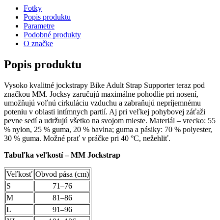
Fotky
Popis produktu
Parametre
Podobné produkty
O značke
Popis produktu
Vysoko kvalitné jockstrapy Bike Adult Strap Supporter teraz pod
značkou MM. Jocksy zaručujú maximálne pohodlie pri nosení,
umožňujú voľnú cirkuláciu vzduchu a zabraňujú nepríjemnému
poteniu v oblasti intímnych partií. Aj pri veľkej pohybovej záťaži
pevne sedí a udržujú všetko na svojom mieste. Materiál – vrecko: 55
% nylon, 25 % guma, 20 % bavlna; guma a pásiky: 70 % polyester,
30 % guma. Možné prať v práčke pri 40 °C, nežehliť.
Tabuľka veľkostí – MM Jockstrap
Veľkosť
Obvod pása (cm)
S
71–76
M
81–86
L
91–96