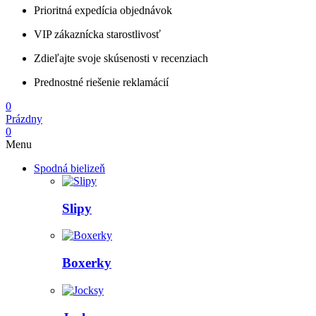
Prioritná expedícia objednávok
VIP zákaznícka starostlivosť
Zdieľajte svoje skúsenosti v recenziach
Prednostné riešenie reklamácií
0
Prázdny
0
Menu
Spodná bielizeň
Slipy
Boxerky