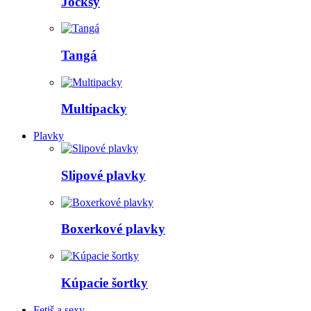
Jocksy
Tangá
Multipacky
Plavky
Slipové plavky
Boxerkové plavky
Kúpacie šortky
Fetiš a sexy