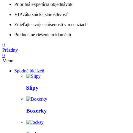
Prioritná expedícia objednávok
VIP zákaznícka starostlivosť
Zdieľajte svoje skúsenosti v recenziach
Prednostné riešenie reklamácií
0
Prázdny
0
Menu
Spodná bielizeň
Slipy
Boxerky