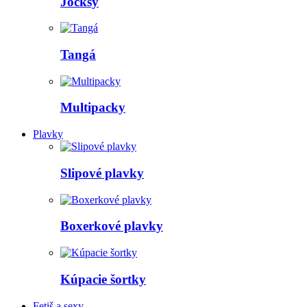
Jocksy
Tangá
Multipacky
Plavky
Slipové plavky
Boxerkové plavky
Kúpacie šortky
Fetiš a sexy