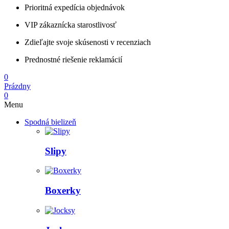
Prioritná expedícia objednávok
VIP zákaznícka starostlivosť
Zdieľajte svoje skúsenosti v recenziach
Prednostné riešenie reklamácií
0
Prázdny
0
Menu
Spodná bielizeň
Slipy
Boxerky