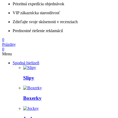
Prioritná expedícia objednávok
VIP zákaznícka starostlivosť
Zdieľajte svoje skúsenosti v recenziach
Prednostné riešenie reklamácií
0
Prázdny
0
Menu
Spodná bielizeň
Slipy
Boxerky