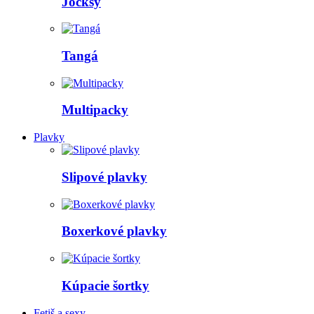
Jocksy
Tangá
Multipacky
Plavky
Slipové plavky
Boxerkové plavky
Kúpacie šortky
Fetiš a sexy