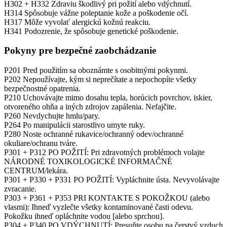
H302 + H332 Zdraviu škodlivý pri požití alebo vdýchnutí.
H314 Spôsobuje vážne poleptanie kože a poškodenie očí.
H317 Môže vyvolať alergickú kožnú reakciu.
H341 Podozrenie, že spôsobuje genetické poškodenie.
Pokyny pre bezpečné zaobchádzanie
P201 Pred použitím sa oboznámte s osobitnými pokynmi.
P202 Nepoužívajte, kým si neprečítate a nepochopíte všetky
bezpečnostné opatrenia.
P210 Uchovávajte mimo dosahu tepla, horúcich povrchov, iskier,
otvoreného ohňa a iných zdrojov zapálenia. Nefajčite.
P260 Nevdychujte hmlu/pary.
P264 Po manipulácii starostlivo umyte ruky.
P280 Noste ochranné rukavice/ochranný odev/ochranné
okuliare/ochranu tváre.
P301 + P312 PO POŽITÍ: Pri zdravotných problémoch volajte
NÁRODNÉ TOXIKOLOGICKÉ INFORMAČNÉ
CENTRUM/lekára.
P301 + P330 + P331 PO POŽITÍ: Vypláchnite ústa. Nevyvolávajte
zvracanie.
P303 + P361 + P353 PRI KONTAKTE S POKOŽKOU (alebo
vlasmi): Ihneď vyzlečte všetky kontaminované časti odevu.
Pokožku ihneď opláchnite vodou [alebo sprchou].
P304 + P340 PO VDÝCHNUTÍ: Presuňte osobu na čerstvý vzduch