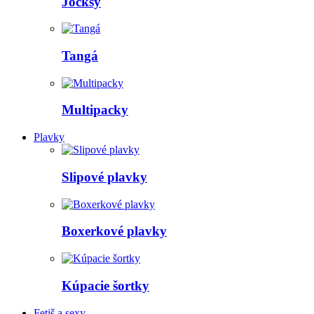
Jocksy
Tangá
Multipacky
Plavky
Slipové plavky
Boxerkové plavky
Kúpacie šortky
Fetiš a sexy