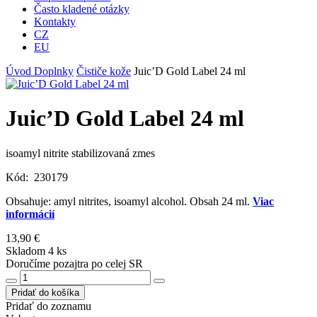
Často kladené otázky
Kontakty
CZ
EU
Úvod
Doplnky
Čističe kože
Juic’D Gold Label 24 ml
Juic’D Gold Label 24 ml
isoamyl nitrite stabilizovaná zmes
Kód:
230179
Obsahuje: amyl nitrites, isoamyl alcohol. Obsah 24 ml.
Viac
informácií
13,90 €
Skladom 4 ks
Doručíme pozajtra po celej SR
Pridať do košíka
Pridať do zoznamu