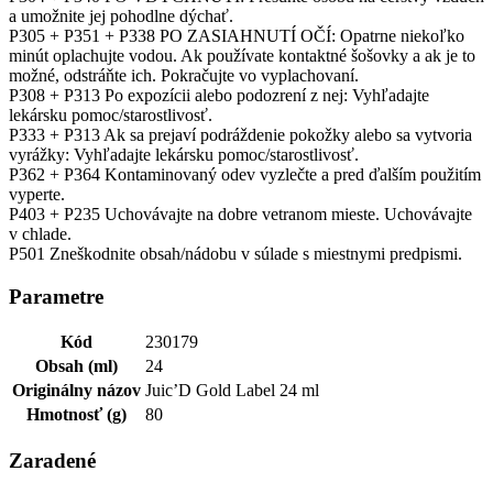
a umožnite jej pohodlne dýchať.
P305 + P351 + P338 PO ZASIAHNUTÍ OČÍ: Opatrne niekoľko
minút oplachujte vodou. Ak používate kontaktné šošovky a ak je to
možné, odstráňte ich. Pokračujte vo vyplachovaní.
P308 + P313 Po expozícii alebo podozrení z nej: Vyhľadajte
lekársku pomoc/starostlivosť.
P333 + P313 Ak sa prejaví podráždenie pokožky alebo sa vytvoria
vyrážky: Vyhľadajte lekársku pomoc/starostlivosť.
P362 + P364 Kontaminovaný odev vyzlečte a pred ďalším použitím
vyperte.
P403 + P235 Uchovávajte na dobre vetranom mieste. Uchovávajte
v chlade.
P501 Zneškodnite obsah/nádobu v súlade s miestnymi predpismi.
Parametre
Kód
230179
Obsah (ml)
24
Originálny názov
Juic’D Gold Label 24 ml
Hmotnosť (g)
80
Zaradené