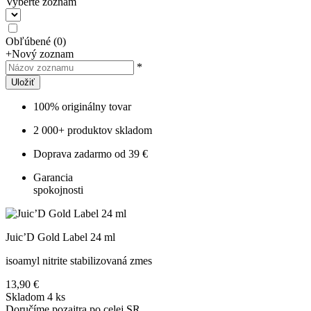
Vyberte zoznam
Obľúbené
(
0
)
+
Nový zoznam
*
Uložiť
100% originálny tovar
2 000+ produktov skladom
Doprava zadarmo od 39 €
Garancia
spokojnosti
Juic’D Gold Label 24 ml
isoamyl nitrite stabilizovaná zmes
13,90 €
Skladom 4 ks
Doručíme pozajtra po celej SR