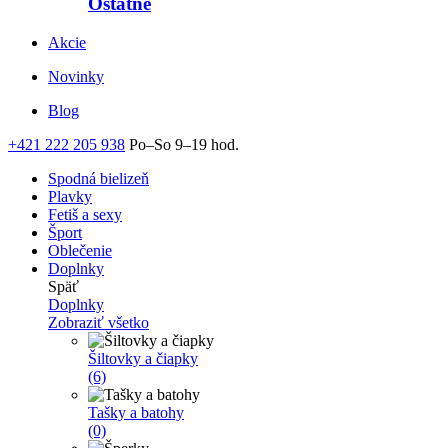
Ostatné
Akcie
Novinky
Blog
+421 222 205 938
Po–So 9–19 hod.
Spodná bielizeň
Plavky
Fetiš a sexy
Šport
Oblečenie
Doplnky
Späť
Doplnky
Zobraziť všetko
Šiltovky a čiapky
(6)
Tašky a batohy
(0)