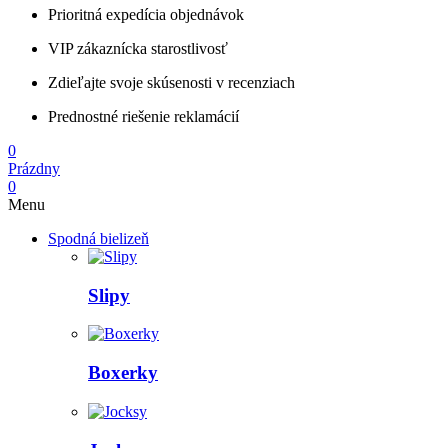
Prioritná expedícia objednávok
VIP zákaznícka starostlivosť
Zdieľajte svoje skúsenosti v recenziach
Prednostné riešenie reklamácií
0
Prázdny
0
Menu
Spodná bielizeň
Slipy
Boxerky