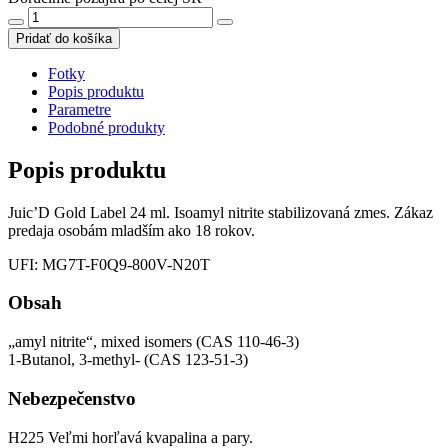
Pridať do košíka
Fotky
Popis produktu
Parametre
Podobné produkty
Popis produktu
Juic’D Gold Label 24 ml. Isoamyl nitrite stabilizovaná zmes. Zákaz
predaja osobám mladším ako 18 rokov.
UFI: MG7T-F0Q9-800V-N20T
Obsah
„amyl nitrite“, mixed isomers (CAS 110-46-3)
1-Butanol, 3-methyl- (CAS 123-51-3)
Nebezpečenstvo
H225 Veľmi horľavá kvapalina a pary.