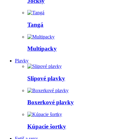
Jocksy
Tangá
Multipacky
Plavky
Slipové plavky
Boxerkové plavky
Kúpacie šortky
Fetiš a sexy