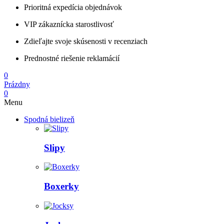
Prioritná expedícia objednávok
VIP zákaznícka starostlivosť
Zdieľajte svoje skúsenosti v recenziach
Prednostné riešenie reklamácií
0
Prázdny
0
Menu
Spodná bielizeň
Slipy
Boxerky