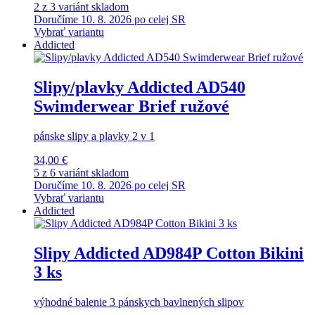
2 z 3 variánt skladom
Doručíme 10. 8. 2026 po celej SR
Vybrať variantu
Addicted
Slipy/plavky Addicted AD540
Swimderwear Brief ružové
pánske slipy a plavky 2 v 1
34,00 €
5 z 6 variánt skladom
Doručíme 10. 8. 2026 po celej SR
Vybrať variantu
Addicted
Slipy Addicted AD984P Cotton Bikini
3 ks
výhodné balenie 3 pánskych bavlnených slipov