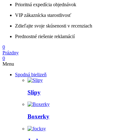
Prioritná expedícia objednávok
VIP zákaznícka starostlivosť
Zdieľajte svoje skúsenosti v recenziach
Prednostné riešenie reklamácií
0
Prázdny
0
Menu
Spodná bielizeň
Slipy
Boxerky