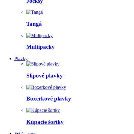
Jocksy
Tangá
Multipacky
Plavky
Slipové plavky
Boxerkové plavky
Kúpacie šortky
Fetiš a sexy