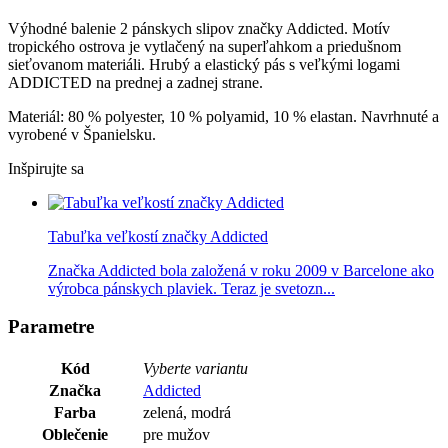
Výhodné balenie 2 pánskych slipov značky Addicted. Motív
tropického ostrova je vytlačený na superľahkom a priedušnom
sieťovanom materiáli. Hrubý a elastický pás s veľkými logami
ADDICTED na prednej a zadnej strane.
Materiál: 80 % polyester, 10 % polyamid, 10 % elastan. Navrhnuté a
vyrobené v Španielsku.
Inšpirujte sa
Tabuľka veľkostí značky Addicted
Značka Addicted bola založená v roku 2009 v Barcelone ako
výrobca pánskych plaviek. Teraz je svetozn...
Parametre
Kód
Vyberte variantu
Značka
Addicted
Farba
zelená, modrá
Oblečenie
pre mužov