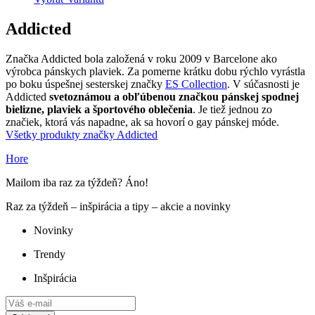
Addicted
Značka Addicted bola založená v roku 2009 v Barcelone ako
výrobca pánskych plaviek. Za pomerne krátku dobu rýchlo vyrástla
po boku úspešnej sesterskej značky
ES Collection
. V súčasnosti je
Addicted
svetoznámou a obľúbenou značkou pánskej spodnej
bielizne, plaviek a športového oblečenia
. Je tiež jednou zo
značiek, ktorá vás napadne, ak sa hovorí o gay pánskej móde.
Všetky produkty značky Addicted
Hore
Mailom iba raz za týždeň? Áno!
Raz za týždeň – inšpirácia a tipy – akcie a novinky
Novinky
Trendy
Inšpirácia