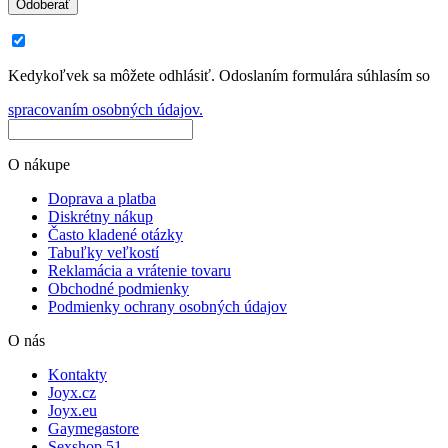
Odoberať
Kedykoľvek sa môžete odhlásiť. Odoslaním formulára súhlasím so
spracovaním osobných údajov.
O nákupe
Doprava a platba
Diskrétny nákup
Často kladené otázky
Tabuľky veľkostí
Reklamácia a vrátenie tovaru
Obchodné podmienky
Podmienky ochrany osobných údajov
O nás
Kontakty
Joyx.cz
Joyx.eu
Gaymegastore
Sexshop 51