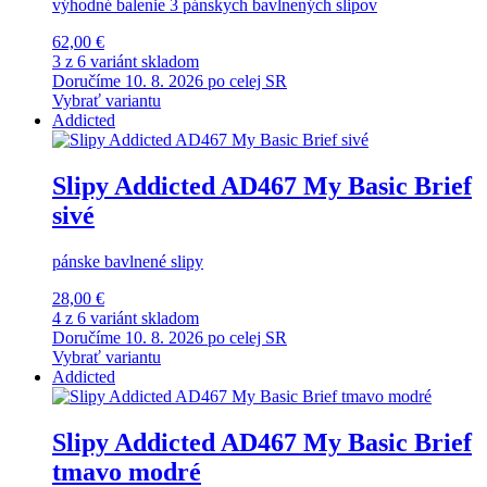
výhodné balenie 3 pánskych bavlnených slipov
62,00 €
3 z 6 variánt skladom
Doručíme 10. 8. 2026 po celej SR
Vybrať variantu
Addicted
Slipy Addicted AD467 My Basic Brief
sivé
pánske bavlnené slipy
28,00 €
4 z 6 variánt skladom
Doručíme 10. 8. 2026 po celej SR
Vybrať variantu
Addicted
Slipy Addicted AD467 My Basic Brief
tmavo modré