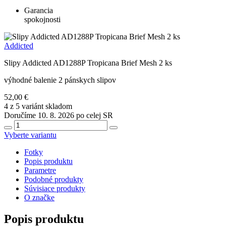
Garancia
spokojnosti
Addicted
Slipy Addicted AD1288P Tropicana Brief Mesh 2 ks
výhodné balenie 2 pánskych slipov
52,00 €
4 z 5 variánt skladom
Doručíme 10. 8. 2026 po celej SR
Vyberte variantu
Fotky
Popis produktu
Parametre
Podobné produkty
Súvisiace produkty
O značke
Popis produktu