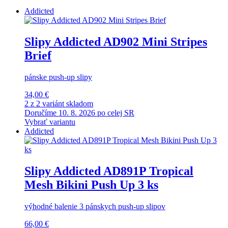
Addicted
Slipy Addicted AD902 Mini Stripes
Brief
pánske push-up slipy
34,00 €
2 z 2 variánt skladom
Doručíme 10. 8. 2026 po celej SR
Vybrať variantu
Addicted
Slipy Addicted AD891P Tropical
Mesh Bikini Push Up 3 ks
výhodné balenie 3 pánskych push-up slipov
66,00 €