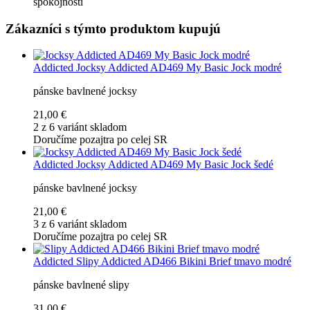
spokojnosti
Zákazníci s týmto produktom kupujú
Addicted
Jocksy Addicted AD469 My Basic Jock modré
pánske bavlnené jocksy
21,00 €
2 z 6 variánt skladom
Doručíme pozajtra po celej SR
Addicted
Jocksy Addicted AD469 My Basic Jock šedé
pánske bavlnené jocksy
21,00 €
3 z 6 variánt skladom
Doručíme pozajtra po celej SR
Addicted
Slipy Addicted AD466 Bikini Brief tmavo modré
pánske bavlnené slipy
31,00 €