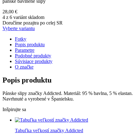
pánske bavlnené slipy
28,00 €
4 z 6 variánt skladom
Doručíme pozajtra po celej SR
Vyberte variantu
Fotky
Popis produktu
Parametre
Podobné produkty
Súvisiace produkty
O značke
Popis produktu
Pánske slipy značky Addicted. Materiál: 95 % bavlna, 5 % elastan.
Navrhnuté a vyrobené v Španielsku.
Inšpirujte sa
Tabuľka veľkostí značky Addicted