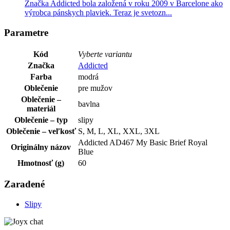
Značka Addicted bola založená v roku 2009 v Barcelone ako
výrobca pánskych plaviek. Teraz je svetozn...
Parametre
Kód
Vyberte variantu
Značka
Addicted
Farba
modrá
Oblečenie
pre mužov
Oblečenie –
bavlna
materiál
Oblečenie – typ
slipy
Oblečenie – veľkosť
S, M, L, XL, XXL, 3XL
Addicted AD467 My Basic Brief Royal
Originálny názov
Blue
Hmotnosť (g)
60
Zaradené
Slipy