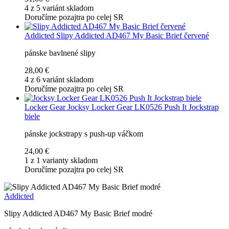
4 z 5 variánt skladom
Doručíme pozajtra po celej SR
Addicted
Slipy Addicted AD467 My Basic Brief červené
pánske bavlnené slipy
28,00 €
4 z 6 variánt skladom
Doručíme pozajtra po celej SR
Locker Gear
Jocksy Locker Gear LK0526 Push It Jockstrap
biele
pánske jockstrapy s push-up váčkom
24,00 €
1 z 1 varianty skladom
Doručíme pozajtra po celej SR
Addicted
Slipy Addicted AD467 My Basic Brief modré