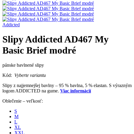
Addicted
Slipy Addicted AD467 My
Basic Brief modré
pánske bavlnené slipy
Kód:
Vyberte variantu
Slipy z najjemnejšej bavlny – 95 % bavlna, 5 % elastan. S výrazným
logom ADDICTED na gume.
Viac informácií
Oblečenie – veľkosť:
S
M
L
XL
XXL