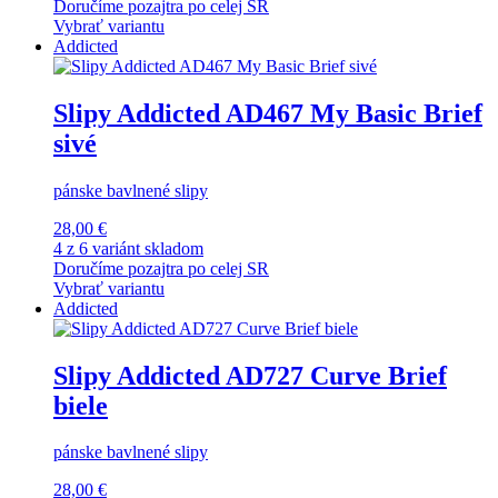
Doručíme pozajtra po celej SR
Vybrať variantu
Addicted
Slipy Addicted AD467 My Basic Brief
sivé
pánske bavlnené slipy
28,00 €
4 z 6 variánt skladom
Doručíme pozajtra po celej SR
Vybrať variantu
Addicted
Slipy Addicted AD727 Curve Brief
biele
pánske bavlnené slipy
28,00 €