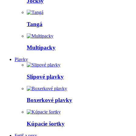
Jocksy
Tangá
Multipacky
Plavky
Slipové plavky
Boxerkové plavky
Kúpacie šortky
Fetiš a sexy