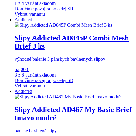
1 z 4 variánt skladom
Doručíme pozajtra po celej SR
Vybrať variantu
Addicted
Slipy Addicted AD845P Combi Mesh
Brief 3 ks
výhodné balenie 3 pánskych bavlnených slipov
62,00 €
3 z 6 variánt skladom
Doručíme pozajtra po celej SR
Vybrať variantu
Addicted
Slipy Addicted AD467 My Basic Brief
tmavo modré
pánske bavlnené slipy