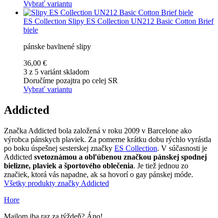
Vybrať variantu
ES Collection
Slipy ES Collection UN212 Basic Cotton Brief
biele
pánske bavlnené slipy
36,00 €
3 z 5 variánt skladom
Doručíme pozajtra po celej SR
Vybrať variantu
Addicted
Značka Addicted bola založená v roku 2009 v Barcelone ako
výrobca pánskych plaviek. Za pomerne krátku dobu rýchlo vyrástla
po boku úspešnej sesterskej značky
ES Collection
. V súčasnosti je
Addicted
svetoznámou a obľúbenou značkou pánskej spodnej
bielizne, plaviek a športového oblečenia
. Je tiež jednou zo
značiek, ktorá vás napadne, ak sa hovorí o gay pánskej móde.
Všetky produkty značky Addicted
Hore
Mailom iba raz za týždeň? Áno!