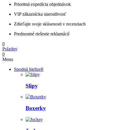
Prioritná expedícia objednávok
VIP zákaznícka starostlivosť
Zdieľajte svoje skúsenosti v recenziach
Prednostné riešenie reklamácií
0
Prázdny
0
Menu
Spodná bielizeň
Slipy
Boxerky