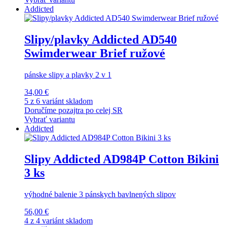
Addicted
Slipy/plavky Addicted AD540
Swimderwear Brief ružové
pánske slipy a plavky 2 v 1
34,00 €
5 z 6 variánt skladom
Doručíme pozajtra po celej SR
Vybrať variantu
Addicted
Slipy Addicted AD984P Cotton Bikini
3 ks
výhodné balenie 3 pánskych bavlnených slipov
56,00 €
4 z 4 variánt skladom