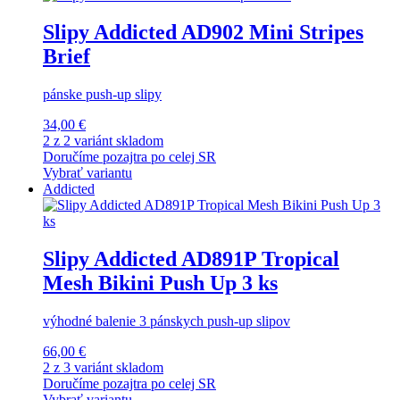
Slipy Addicted AD902 Mini Stripes
Brief
pánske push-up slipy
34,00 €
2 z 2 variánt skladom
Doručíme pozajtra po celej SR
Vybrať variantu
Addicted
Slipy Addicted AD891P Tropical
Mesh Bikini Push Up 3 ks
výhodné balenie 3 pánskych push-up slipov
66,00 €
2 z 3 variánt skladom
Doručíme pozajtra po celej SR
Vybrať variantu