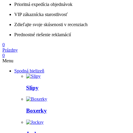
Prioritná expedícia objednávok
VIP zákaznícka starostlivosť
Zdieľajte svoje skúsenosti v recenziach
Prednostné riešenie reklamácií
0
Prázdny
0
Menu
Spodná bielizeň
Slipy
Boxerky