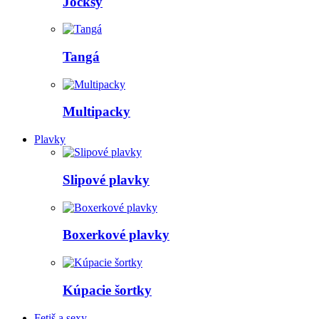
Jocksy
Tangá
Multipacky
Plavky
Slipové plavky
Boxerkové plavky
Kúpacie šortky
Fetiš a sexy