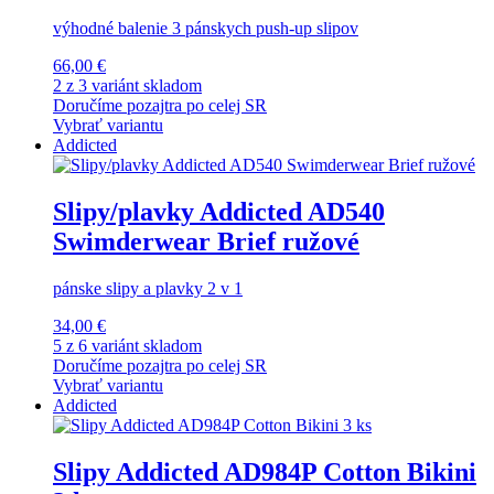
výhodné balenie 3 pánskych push-up slipov
66,00 €
2 z 3 variánt skladom
Doručíme pozajtra po celej SR
Vybrať variantu
Addicted
Slipy/plavky Addicted AD540
Swimderwear Brief ružové
pánske slipy a plavky 2 v 1
34,00 €
5 z 6 variánt skladom
Doručíme pozajtra po celej SR
Vybrať variantu
Addicted
Slipy Addicted AD984P Cotton Bikini