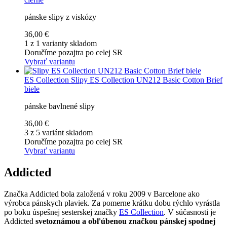
pánske slipy z viskózy
36,00 €
1 z 1 varianty skladom
Doručíme pozajtra po celej SR
Vybrať variantu
ES Collection
Slipy ES Collection UN212 Basic Cotton Brief
biele
pánske bavlnené slipy
36,00 €
3 z 5 variánt skladom
Doručíme pozajtra po celej SR
Vybrať variantu
Addicted
Značka Addicted bola založená v roku 2009 v Barcelone ako
výrobca pánskych plaviek. Za pomerne krátku dobu rýchlo vyrástla
po boku úspešnej sesterskej značky
ES Collection
. V súčasnosti je
Addicted
svetoznámou a obľúbenou značkou pánskej spodnej