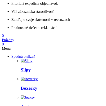
Prioritná expedícia objednávok
VIP zákaznícka starostlivosť
Zdieľajte svoje skúsenosti v recenziach
Prednostné riešenie reklamácií
0
Prázdny
0
Menu
Spodná bielizeň
Slipy
Boxerky