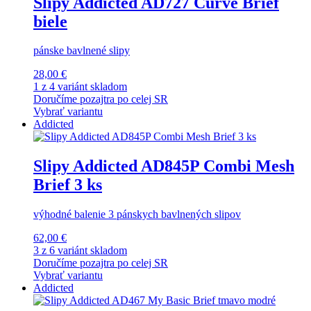
Slipy Addicted AD727 Curve Brief
biele
pánske bavlnené slipy
28,00 €
1 z 4 variánt skladom
Doručíme pozajtra po celej SR
Vybrať variantu
Addicted
Slipy Addicted AD845P Combi Mesh
Brief 3 ks
výhodné balenie 3 pánskych bavlnených slipov
62,00 €
3 z 6 variánt skladom
Doručíme pozajtra po celej SR
Vybrať variantu
Addicted