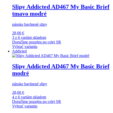
Slipy Addicted AD467 My Basic Brief
tmavo modré
pánske bavlnené slipy
28,00 €
3 z 6 variánt skladom
Doručíme pozajtra po celej SR
Vybrať variantu
Addicted
Slipy Addicted AD467 My Basic Brief
modré
pánske bavlnené slipy
28,00 €
4 z 6 variánt skladom
Doručíme pozajtra po celej SR
Vybrať variantu