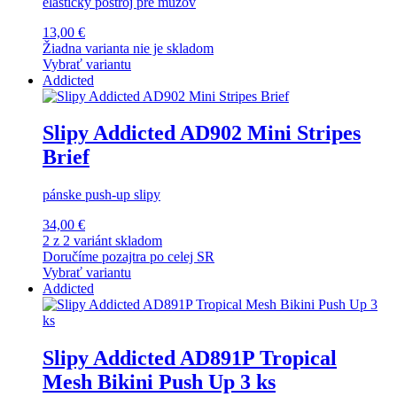
elastický postroj pre mužov
13,00 €
Žiadna varianta nie je skladom
Vybrať variantu
Addicted
Slipy Addicted AD902 Mini Stripes
Brief
pánske push-up slipy
34,00 €
2 z 2 variánt skladom
Doručíme pozajtra po celej SR
Vybrať variantu
Addicted
Slipy Addicted AD891P Tropical
Mesh Bikini Push Up 3 ks