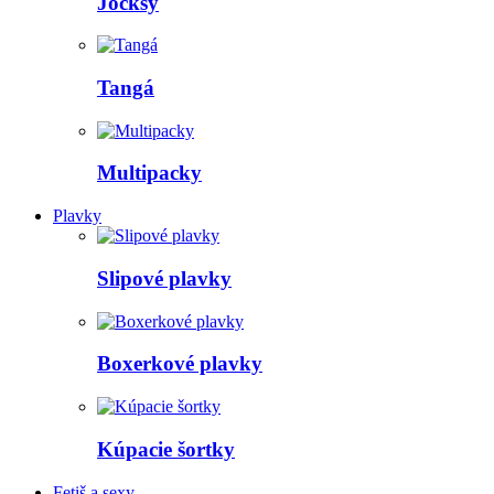
Jocksy
Tangá
Multipacky
Plavky
Slipové plavky
Boxerkové plavky
Kúpacie šortky
Fetiš a sexy