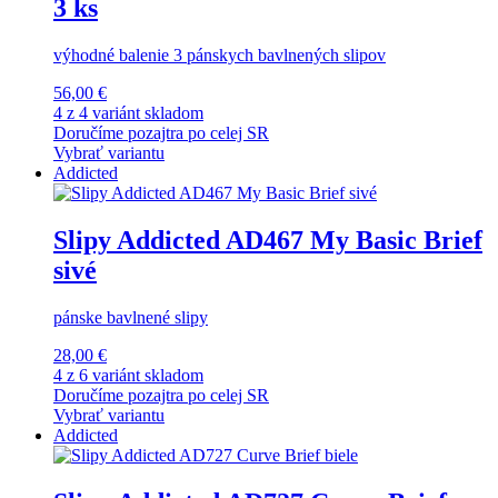
3 ks
výhodné balenie 3 pánskych bavlnených slipov
56,00 €
4 z 4 variánt skladom
Doručíme pozajtra po celej SR
Vybrať variantu
Addicted
Slipy Addicted AD467 My Basic Brief
sivé
pánske bavlnené slipy
28,00 €
4 z 6 variánt skladom
Doručíme pozajtra po celej SR
Vybrať variantu
Addicted