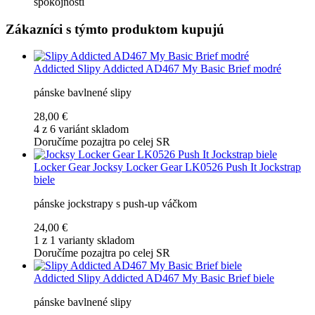
spokojnosti
Zákazníci s týmto produktom kupujú
Addicted
Slipy Addicted AD467 My Basic Brief modré
pánske bavlnené slipy
28,00 €
4 z 6 variánt skladom
Doručíme pozajtra po celej SR
Locker Gear
Jocksy Locker Gear LK0526 Push It Jockstrap
biele
pánske jockstrapy s push-up váčkom
24,00 €
1 z 1 varianty skladom
Doručíme pozajtra po celej SR
Addicted
Slipy Addicted AD467 My Basic Brief biele
pánske bavlnené slipy