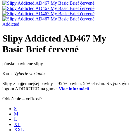
Addicted
Slipy Addicted AD467 My
Basic Brief červené
pánske bavlnené slipy
Kód:
Vyberte variantu
Slipy z najjemnejšej bavlny – 95 % bavlna, 5 % elastan. S výrazným
logom ADDICTED na gume.
Viac informácií
Oblečenie – veľkosť:
S
M
L
XL
XXL