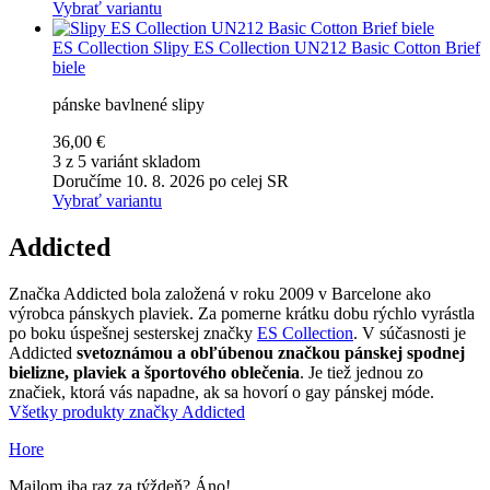
Vybrať variantu
ES Collection
Slipy ES Collection UN212 Basic Cotton Brief
biele
pánske bavlnené slipy
36,00 €
3 z 5 variánt skladom
Doručíme 10. 8. 2026 po celej SR
Vybrať variantu
Addicted
Značka Addicted bola založená v roku 2009 v Barcelone ako
výrobca pánskych plaviek. Za pomerne krátku dobu rýchlo vyrástla
po boku úspešnej sesterskej značky
ES Collection
. V súčasnosti je
Addicted
svetoznámou a obľúbenou značkou pánskej spodnej
bielizne, plaviek a športového oblečenia
. Je tiež jednou zo
značiek, ktorá vás napadne, ak sa hovorí o gay pánskej móde.
Všetky produkty značky Addicted
Hore
Mailom iba raz za týždeň? Áno!