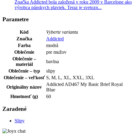
Značka Addicted bola založená v roku 2009 v Barcelone ako
výrobca pánskych plaviek. Teraz je svetozn...
Parametre
Kód
Vyberte variantu
Značka
Addicted
Farba
modrá
Oblečenie
pre mužov
Oblečenie –
bavlna
materiál
Oblečenie – typ
slipy
Oblečenie – veľkosť
S, M, L, XL, XXL, 3XL
Addicted AD467 My Basic Brief Royal
Originálny názov
Blue
Hmotnosť (g)
60
Zaradené
Slipy