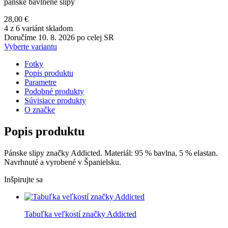
pánske bavlnené slipy
28,00 €
4 z 6 variánt skladom
Doručíme 10. 8. 2026 po celej SR
Vyberte variantu
Fotky
Popis produktu
Parametre
Podobné produkty
Súvisiace produkty
O značke
Popis produktu
Pánske slipy značky Addicted. Materiál: 95 % bavlna, 5 % elastan.
Navrhnuté a vyrobené v Španielsku.
Inšpirujte sa
Tabuľka veľkostí značky Addicted