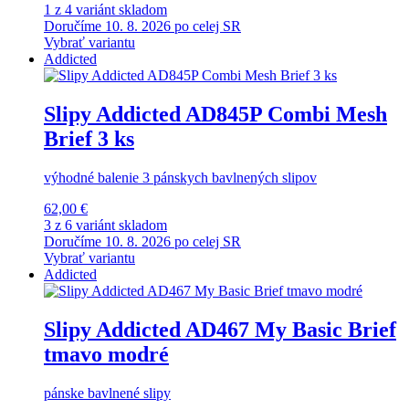
1 z 4 variánt skladom
Doručíme 10. 8. 2026 po celej SR
Vybrať variantu
Addicted
Slipy Addicted AD845P Combi Mesh
Brief 3 ks
výhodné balenie 3 pánskych bavlnených slipov
62,00 €
3 z 6 variánt skladom
Doručíme 10. 8. 2026 po celej SR
Vybrať variantu
Addicted
Slipy Addicted AD467 My Basic Brief
tmavo modré
pánske bavlnené slipy