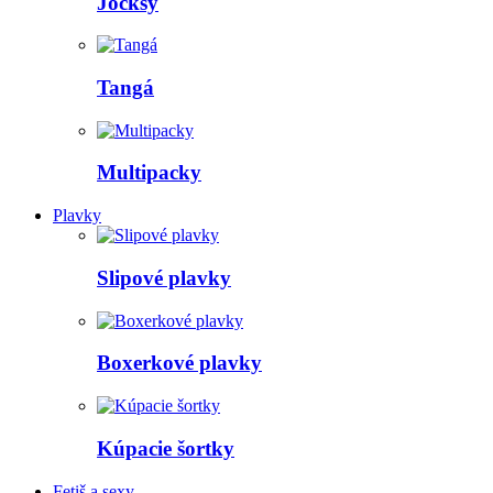
Jocksy
Tangá
Multipacky
Plavky
Slipové plavky
Boxerkové plavky
Kúpacie šortky
Fetiš a sexy