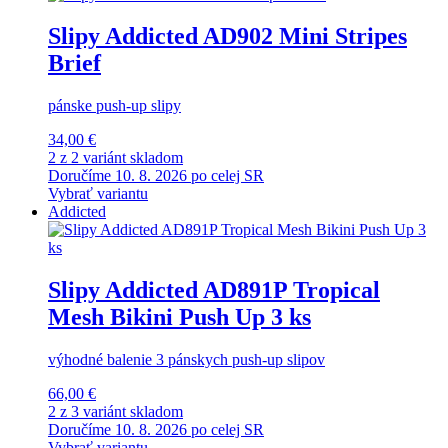
Slipy Addicted AD902 Mini Stripes
Brief
pánske push-up slipy
34,00 €
2 z 2 variánt skladom
Doručíme 10. 8. 2026 po celej SR
Vybrať variantu
Addicted
Slipy Addicted AD891P Tropical
Mesh Bikini Push Up 3 ks
výhodné balenie 3 pánskych push-up slipov
66,00 €
2 z 3 variánt skladom
Doručíme 10. 8. 2026 po celej SR
Vybrať variantu