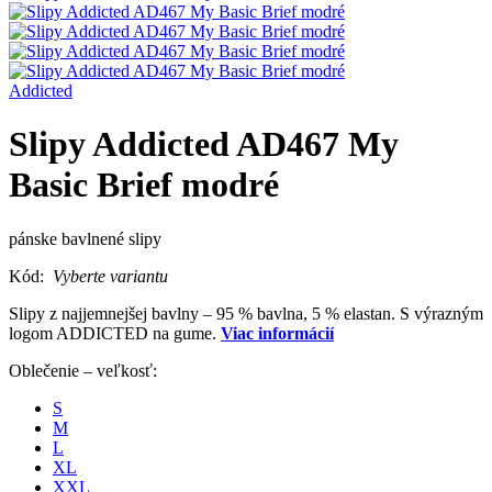
Addicted
Slipy Addicted AD467 My
Basic Brief modré
pánske bavlnené slipy
Kód:
Vyberte variantu
Slipy z najjemnejšej bavlny – 95 % bavlna, 5 % elastan. S výrazným
logom ADDICTED na gume.
Viac informácií
Oblečenie – veľkosť:
S
M
L
XL
XXL