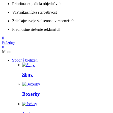
Prioritná expedícia objednávok
VIP zákaznícka starostlivosť
Zdieľajte svoje skúsenosti v recenziach
Prednostné riešenie reklamácií
0
Prázdny
0
Menu
Spodná bielizeň
Slipy
Boxerky