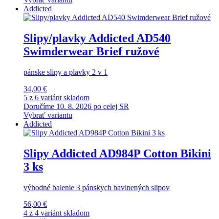
Addicted
Slipy/plavky Addicted AD540
Swimderwear Brief ružové
pánske slipy a plavky 2 v 1
34,00 €
5 z 6 variánt skladom
Doručíme 10. 8. 2026 po celej SR
Vybrať variantu
Addicted
Slipy Addicted AD984P Cotton Bikini
3 ks
výhodné balenie 3 pánskych bavlnených slipov
56,00 €
4 z 4 variánt skladom