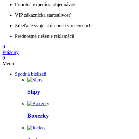
Prioritná expedícia objednávok
VIP zákaznícka starostlivosť
Zdieľajte svoje skúsenosti v recenziach
Prednostné riešenie reklamácií
0
Prázdny
0
Menu
Spodná bielizeň
Slipy
Boxerky