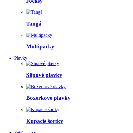
Jocksy
Tangá
Multipacky
Plavky
Slipové plavky
Boxerkové plavky
Kúpacie šortky
Fetiš a sexy