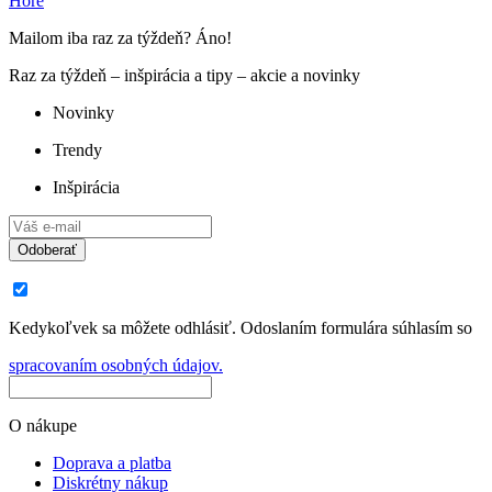
Hore
Mailom iba raz za týždeň? Áno!
Raz za týždeň – inšpirácia a tipy – akcie a novinky
Novinky
Trendy
Inšpirácia
Odoberať
Kedykoľvek sa môžete odhlásiť. Odoslaním formulára súhlasím so
spracovaním osobných údajov.
O nákupe
Doprava a platba
Diskrétny nákup