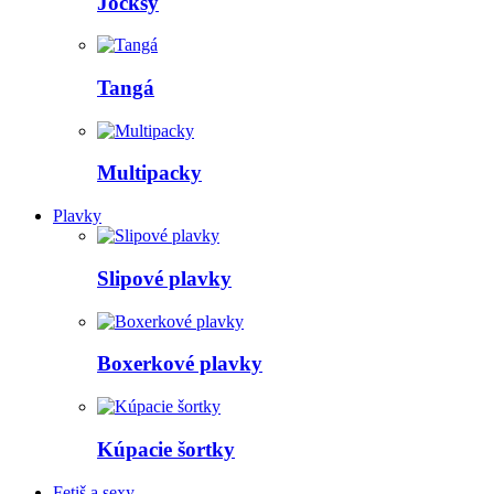
Jocksy
Tangá
Multipacky
Plavky
Slipové plavky
Boxerkové plavky
Kúpacie šortky
Fetiš a sexy