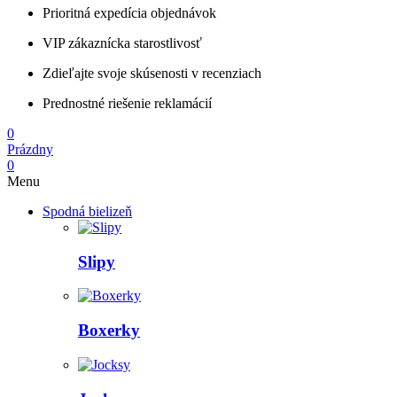
Prioritná expedícia objednávok
VIP zákaznícka starostlivosť
Zdieľajte svoje skúsenosti v recenziach
Prednostné riešenie reklamácií
0
Prázdny
0
Menu
Spodná bielizeň
Slipy
Boxerky