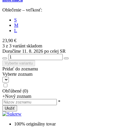
Oblečenie – veľkosť:
S
M
L
23,90 €
3 z 3 variánt skladom
Doručíme 11. 8. 2026 po celej SR
Vyberte variantu
Pridať do zoznamu
Vyberte zoznam
Obľúbené
(
0
)
+
Nový zoznam
*
Uložiť
100% originálny tovar