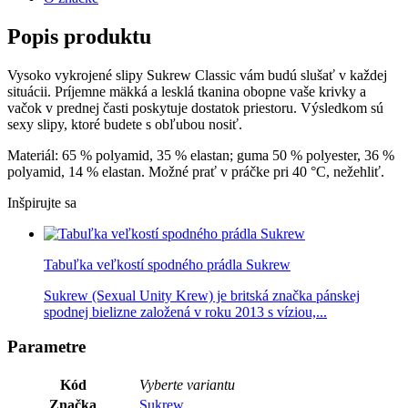
Popis produktu
Vysoko vykrojené slipy Sukrew Classic vám budú slušať v každej
situácii. Príjemne mäkká a lesklá tkanina obopne vaše krivky a
vačok v prednej časti poskytuje dostatok priestoru. Výsledkom sú
sexy slipy, ktoré budete s obľubou nosiť.
Materiál: 65 % polyamid, 35 % elastan; guma 50 % polyester, 36 %
polyamid, 14 % elastan. Možné prať v práčke pri 40 °C, nežehliť.
Inšpirujte sa
Tabuľka veľkostí spodného prádla Sukrew
Sukrew (Sexual Unity Krew) je britská značka pánskej
spodnej bielizne založená v roku 2013 s víziou,...
Parametre
Kód
Vyberte variantu
Značka
Sukrew