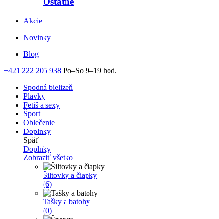
Ostatné
Akcie
Novinky
Blog
+421 222 205 938
Po–So 9–19 hod.
Spodná bielizeň
Plavky
Fetiš a sexy
Šport
Oblečenie
Doplnky
Späť
Doplnky
Zobraziť všetko
Šiltovky a čiapky
(6)
Tašky a batohy
(0)