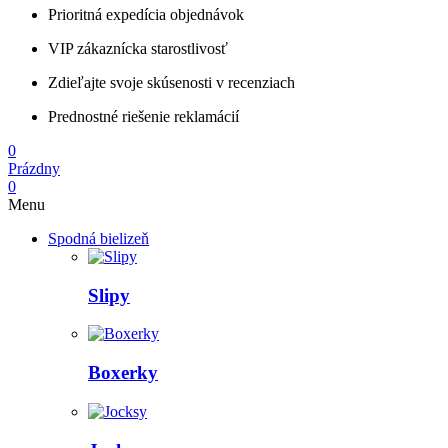
Prioritná expedícia objednávok
VIP zákaznícka starostlivosť
Zdieľajte svoje skúsenosti v recenziach
Prednostné riešenie reklamácií
0
Prázdny
0
Menu
Spodná bielizeň
Slipy
Boxerky