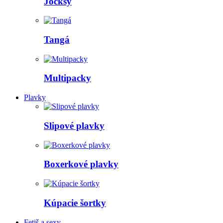
Jocksy
Tangá
Multipacky
Plavky
Slipové plavky
Boxerkové plavky
Kúpacie šortky
Fetiš a sexy