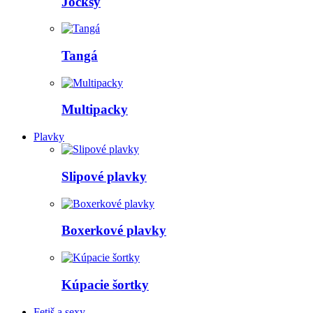
Jocksy
Tangá
Multipacky
Plavky
Slipové plavky
Boxerkové plavky
Kúpacie šortky
Fetiš a sexy