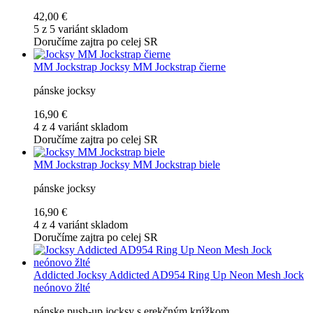
42,00 €
5 z 5 variánt skladom
Doručíme zajtra po celej SR
MM Jockstrap
Jocksy MM Jockstrap čierne
pánske jocksy
16,90 €
4 z 4 variánt skladom
Doručíme zajtra po celej SR
MM Jockstrap
Jocksy MM Jockstrap biele
pánske jocksy
16,90 €
4 z 4 variánt skladom
Doručíme zajtra po celej SR
Addicted
Jocksy Addicted AD954 Ring Up Neon Mesh Jock
neónovo žlté
pánske push-up jocksy s erekčným krúžkom