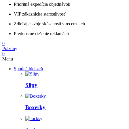
Prioritná expedícia objednávok
VIP zákaznícka starostlivosť
Zdieľajte svoje skúsenosti v recenziach
Prednostné riešenie reklamácií
0
Prázdny
0
Menu
Spodná bielizeň
Slipy
Boxerky